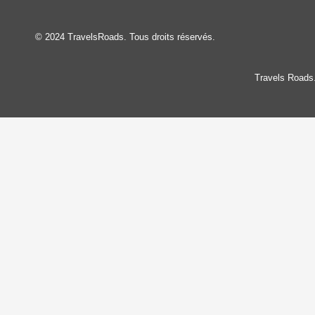
© 2024 TravelsRoads. Tous droits réservés.
Travels Roads