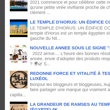
2021 commence et pour célébrer cette no
qu'une petite virée vivifiante proche de
clément ...
LE TEMPLE D'HORUS: UN ÉDIFICE C
LE TEMPLE D'HORUS: UN ÉDIFICE C
temple d'Horus est un temple égyptien sit
gauche du Nil...
NOUVELLE ANNEE SOUS LE SIGNE "
2022 arrive.... L’heure des bonnes résol
année, envie d’adopter des produits res
? 🌍🌿 S...
REDONNE FORCE ET VITALITÉ À TE
LUXÉOL
Bonjour les bloggeurs et bloggeuses, Auj
faire partager une marque qui vraiment 
capilla...
LA GRANDEUR DE RAMSES AU TEMP
(ÉGYPTE) 4K