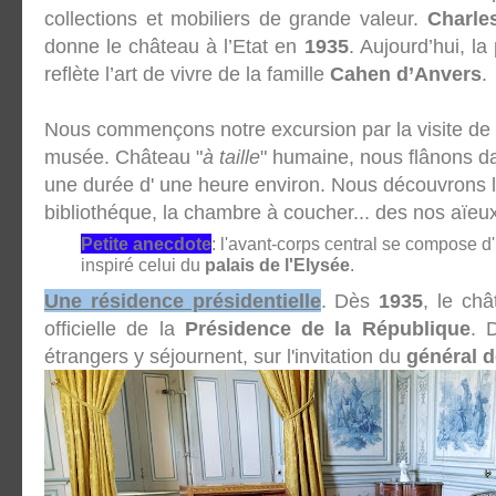
collections et mobiliers de grande valeur.
Charle
donne le château à l’Etat en
1935
. Aujourd’hui, la
reflète l’art de vivre de la famille
Cahen d’Anvers
.
Nous commençons notre excursion par la visite de l' 
musée. Château "
à taille
" humaine, nous flânons da
une durée d' une heure environ. Nous découvrons le 
bibliothéque, la chambre à coucher... des nos aïeu
Petite anecdote
: l'avant-corps central se compose d
inspiré celui du
palais de l'Elysée
.
Une résidence présidentielle
. Dès
1935
, le ch
officielle de la
Présidence de la République
. 
étrangers y séjournent, sur l'invitation du
général d