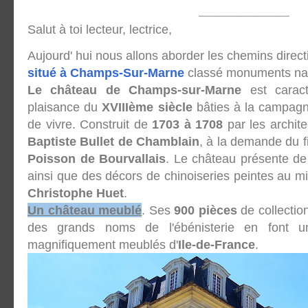
____________
Salut à toi lecteur, lectrice,
Aujourd' hui nous allons aborder les chemins direct
situé à Champs-Sur-Marne
classé monuments nat
Le château de Champs-sur-Marne
est caract
plaisance du
XVIIIème siècle
bâties à la campagn
de vivre. Construit de
1703 à 1708
par les archit
Baptiste Bullet de Chamblain
, à la demande du f
Poisson de Bourvallais
. Le château présente de
ainsi que des décors de chinoiseries peintes au m
Christophe Huet
.
Un château meublé
. Ses
900 pièces
de collection
des grands noms de l'ébénisterie en font u
magnifiquement meublés d'
Ile-de-France
.