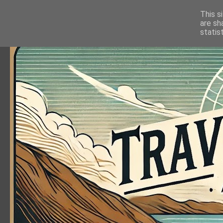
This s
are sh
statis