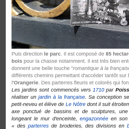
Puis direction
le parc
. Il est composé de
85 hectare
bois
pour la chasse notamment. Il est très bien ent
donnent une belle touche "
romantique à la français
différents chemins permettant d'accéder tantôt sur 
l
'Orangerie
. Des parterres fleuris et colorés qui fo
Les jardins sont commencés vers
1710
par
Poiss
réaliser un
jardin à la française
. Sa conception s
petit-neveu et élève de
Le Nôtre
dont il suit étroit
axe ponctué de bassins et de sculptures, une
longeant le mur d'enceinte,
engazonnée
en son c
« des
parterres
de broderies, des divisions en