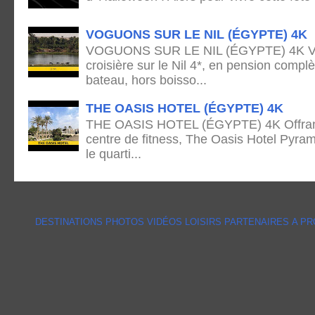
VOGUONS SUR LE NIL (ÉGYPTE) 4K
VOGUONS SUR LE NIL (ÉGYPTE) 4K Voya
croisière sur le Nil 4*, en pension complè
bateau, hors boisso...
THE OASIS HOTEL (ÉGYPTE) 4K
THE OASIS HOTEL (ÉGYPTE) 4K Offrant 
centre de fitness, The Oasis Hotel Pyram
le quarti...
DESTINATIONS
PHOTOS
VIDÉOS
LOISIRS
PARTENAIRES
A P