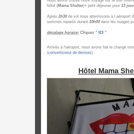
Nous avons trouvé notre voyage sur le site intern
hôtel (
Mama Shelter
)+ petit déjeuner pour
13 jou
Après
2h30
de vol nous atterrissons à l aéroport 
sommes repartis durant
10h00
dans les nuages j
décalage horaire:
Cliquez "
ICI
"
Arrivés à l'aéroport, nous avons fait le change mo
(
convertisseur de devises
)
Hôtel Mama Shel