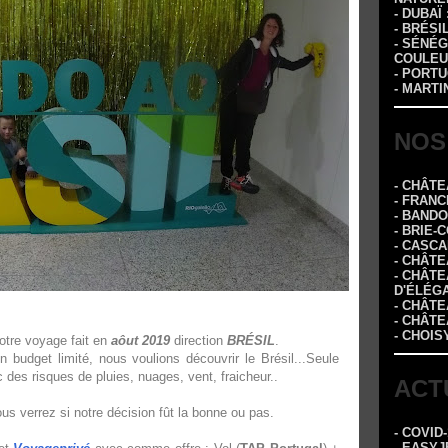
- DUBAÏ
- BRÉSI
- SÉNÉG
COULEU
- PORTU
- MARTI
NOS
- CHÂT
- FRANC
- BAND
- BRIE-
- CASC
- CHÂT
- CHÂT
D'ÉLÉG
- CHÂTE
- CHÂT
- CHOIS
notre voyage fait en
aôut 2019
direction
BRÉSIL
.
udget limité, nous voulions découvrir le Brésil...Seule
c des risques de pluies, nuages, vent, fraicheur..
ACT
ous verrez si notre décision fût la bonne ou pas.
- COVID
- EASYJ