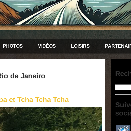
PHOTOS
VIDÉOS
LOISIRS
PARTENAI
Rech
Rio de Janeiro
ba et Tcha Tcha Tcha
Suiv
soci