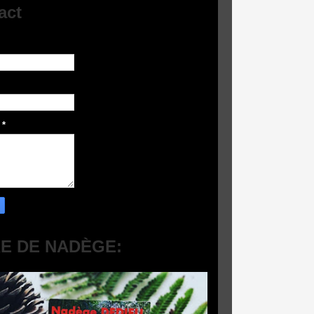
act
e
*
RE DE NADÈGE: