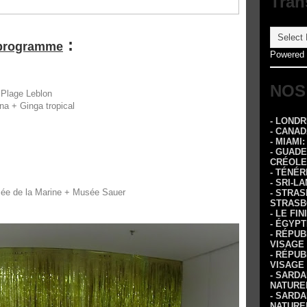
Tran
:
 programme
Powered
NOS
 Plage Leblon
a + Ginga tropical
- LOND
- CANA
- MIAMI
- GUADE
CRÉOLE
- TÉNÉR
- SRI-L
e de la Marine + Musée Sauer
- STRA
STRASB
- LE FI
- ÉGYPT
- RÉPUB
VISAGE
- RÉPUB
VISAGE
- SARDA
NATURE
- SARDA
NATURE