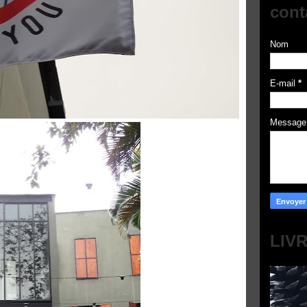
cont
Nom
E-mail
*
Messag
LIV