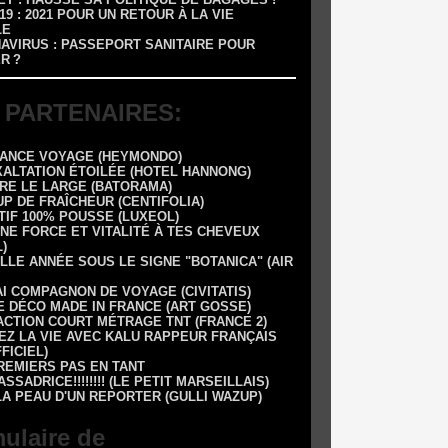
-19 : 2021 POUR UN RETOUR À LA VIE
LE
NAVIRUS : PASSEPORT SANITAIRE POUR
R ?
 PARTENAIRES:
RANCE VOYAGE (HEYMONDO)
XALTATION ÉTOILÉE (HOTEL HANNONG)
DRE LE LARGE (BATORAMA)
UP DE FRAÎCHEUR (CENTIFOLIA)
TIF 100% POUSSE (LUXEOL)
NE FORCE ET VITALITÉ À TES CHEVEUX
)
LLE ANNÉE SOUS LE SIGNE "BOTANICA" (AIR
AI COMPAGNON DE VOYAGE (CIVITATIS)
E DÉCO MADE IN FRANCE (ART GOSSE)
 1 ACTION COURT MÉTRAGE TNT (FRANCE 2)
EZ LA VIE AVEC KALU RAPPEUR FRANÇAIS
FFICIEL)
REMIERS PAS EN TANT
SSADRICE!!!!!!!! (LE PETIT MARSEILLAIS)
LA PEAU D'UN REPORTER (GULLI WAZUP)
ulaire de