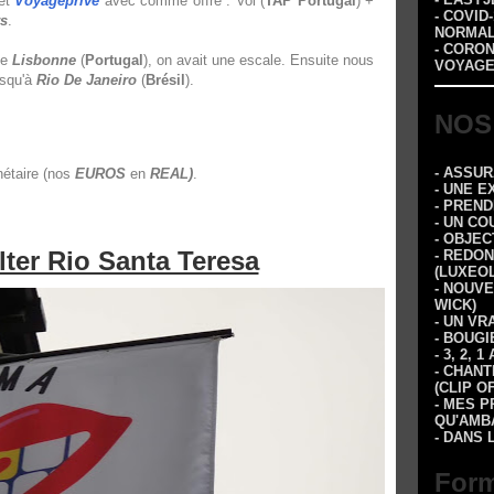
et
Voyageprivé
avec comme offre : Vol (
TAP Portugal
) +
- COVID
rs
.
NORMA
- CORO
de
Lisbonne
(
Portugal
), on avait une escale. Ensuite nous
VOYAGE
usqu'à
Rio De Janeiro
(
Brésil
).
NOS
- ASSU
nétaire (nos
EUROS
en
REAL)
.
- UNE E
- PREN
- UN CO
- OBJEC
ter Rio Santa Teresa
- REDON
(LUXEOL
- NOUVE
WICK)
- UN VR
- BOUGI
- 3, 2,
- CHANT
(CLIP O
- MES P
QU'AMBA
- DANS 
Form