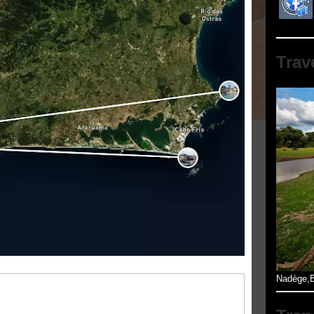
Trav
Nadège,B