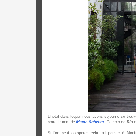
L'hôtel dans lequel nous avons séjourné se trouve
porte le nom de
Mama Schelter
. Ce coin de
Rio
e
Si l'on peut comparer, cela fait penser à Mon