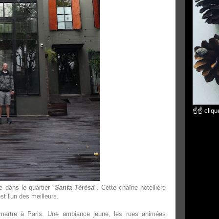
☝☝ clique
 dans le quartier "
Santa Térésa
". Cette chaîne hotellière
st l'un des meilleurs.
tmartre à Paris. Une ambiance jeune, les rues animées