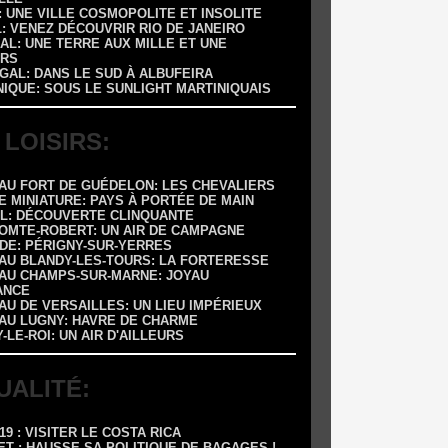
 : UNE VILLE COSMOPOLITE ET INSOLITE
L: VENEZ DÉCOUVRIR RIO DE JANEIRO
AL: UNE TERRE AUX MILLE ET UNE
RS
GAL: DANS LE SUD À ALBUFEIRA
NIQUE: SOUS LE SUNLIGHT MARTINIQUAIS
 LOISIRS:
EAU FORT DE GUÉDELON: LES CHEVALIERS
E MINIATURE: PAYS À PORTÉE DE MAIN
OL: DÉCOUVERTE CLINQUANTE
COMTE-ROBERT: UN AIR DE CAMPAGNE
ADE: PÉRIGNY-SUR-YERRES
EAU BLANDY-LES-TOURS: LA FORTERESSE
EAU CHAMPS-SUR-MARNE: JOYAU
ANCE
AU DE VERSAILLES: UN LIEU IMPÉRIEUX
EAU LUGNY: HAVRE DE CHARME
Y-LE-ROI: UN AIR D'AILLEURS
UALITÉ:
-19 : VISITER LE COSTA RICA
ET : HAUSSE SA POLITIQUE DE BAGAGES !