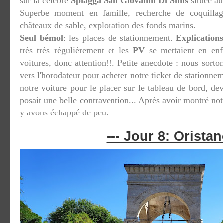
sur la célèbre
Spiagga San Giovanni Di Sinis
située au
Superbe moment en famille, recherche de coquillages
châteaux de sable, exploration des fonds marins.
Seul bémol
: les places de stationnement.
Explication
très très régulièrement et les
PV
se mettaient en enfi
voitures, donc attention!!. Petite anecdote : nous sorto
vers l'horodateur pour acheter notre ticket de stationne
notre voiture pour le placer sur le tableau de bord, de
posait une belle contravention... Après avoir montré not
y avons échappé de peu.
--- Jour 8: Oristan