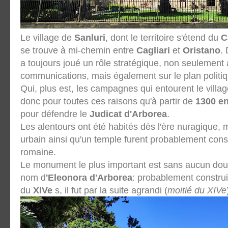
Le village de
Sanluri
, dont le territoire s'étend du
C
se trouve à mi-chemin entre
Cagliari
et
Oristano
.
a toujours joué un rôle stratégique, non seulement
communications, mais également sur le plan politiqu
Qui, plus est, les campagnes qui entourent le village
donc pour toutes ces raisons qu'à partir de
1300 e
pour défendre le
Judicat d'Arborea
.
Les alentours ont été habités dès l'ère nuragique, 
urbain ainsi qu'un temple furent probablement cons
romaine.
Le monument le plus important est sans aucun dout
nom d
'Eleonora d'Arborea
: probablement construit
du
XIVe
s, il fut par la suite agrandi (
moitié du XIVe