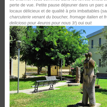
perte de vue. Petite pause déjeuner dans un parc 
locaux délicieux et de qualité à prix imbattables (
sa
charcuterie venant du boucher, fromage italien et fru
delicioso pour 4euros pour nous 3!
) oui oui!