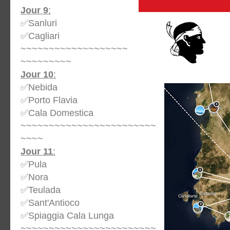
Jour 9
:
✅Sanluri
✅Cagliari
~~~~~~~~~~~~~~~~~~~
~~~~~~~~~
Jour 10
:
✅Nebida
✅Porto Flavia
✅Cala Domestica
~~~~~~~~~~~~~~~~~~~~~~~~
~~~~
Jour 11
:
✅Pula
✅Nora
✅Teulada
✅Sant'Antioco
✅Spiaggia Cala Lunga
~~~~~~~~~~~~~~~~~~~~~~~~