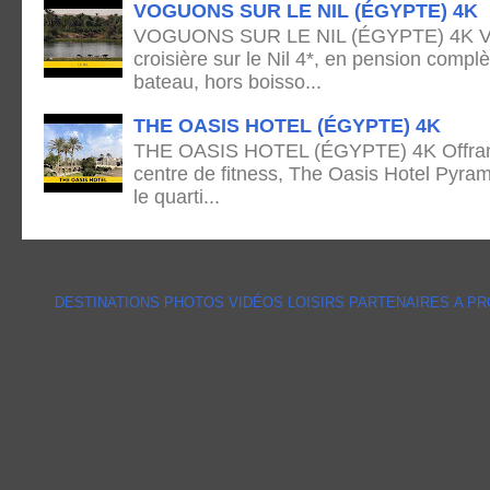
VOGUONS SUR LE NIL (ÉGYPTE) 4K
VOGUONS SUR LE NIL (ÉGYPTE) 4K Voya
croisière sur le Nil 4*, en pension complè
bateau, hors boisso...
THE OASIS HOTEL (ÉGYPTE) 4K
THE OASIS HOTEL (ÉGYPTE) 4K Offrant 
centre de fitness, The Oasis Hotel Pyram
le quarti...
DESTINATIONS
PHOTOS
VIDÉOS
LOISIRS
PARTENAIRES
A P