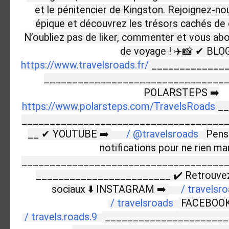
et le pénitencier de Kingston. Rejoignez-no
épique et découvrez les trésors cachés de c
N’oubliez pas de liker, commenter et vous ab
de voyage ! ✈️📸 ✔ BLOG
https://www.travelsroads.fr/
______________
________________________________
POLARSTEPS ➡️
https://www.polarsteps.com/TravelsRoads
__
____________________________________
__ ✔ YOUTUBE ➡️
/ @travelsroads
Pense
notifications pour ne rien ma
____________________________________
________________________ ✔ Retrouvez 
sociaux ⬇️ INSTAGRAM ➡️
/ travelsr
/ travelsroads
FACEBOOK
/ travels.roads.9
______________________