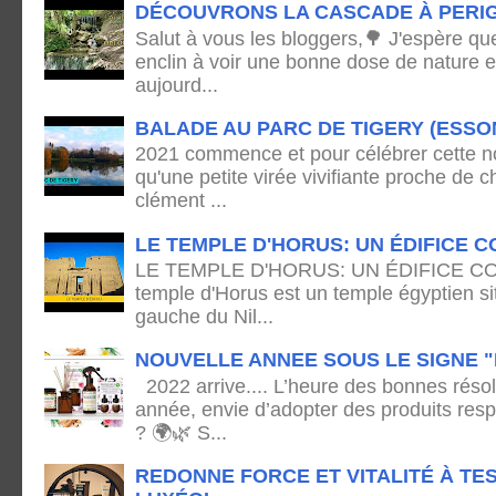
DÉCOUVRONS LA CASCADE À PERI
Salut à vous les bloggers,🌳 J'espère qu
enclin à voir une bonne dose de nature e
aujourd...
BALADE AU PARC DE TIGERY (ESSO
2021 commence et pour célébrer cette no
qu'une petite virée vivifiante proche de
clément ...
LE TEMPLE D'HORUS: UN ÉDIFICE C
LE TEMPLE D'HORUS: UN ÉDIFICE C
temple d'Horus est un temple égyptien sit
gauche du Nil...
NOUVELLE ANNEE SOUS LE SIGNE "
2022 arrive.... L’heure des bonnes résol
année, envie d’adopter des produits res
? 🌍🌿 S...
REDONNE FORCE ET VITALITÉ À TE