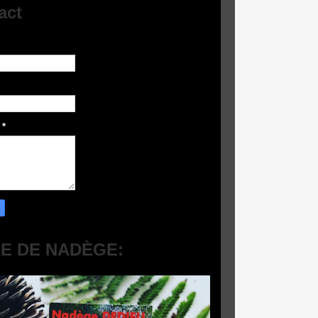
act
e
*
RE DE NADÈGE: