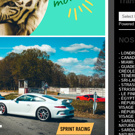
Tran
Powered
NOS
- LOND
- CANA
- MIAMI
- GUADE
CRÉOLE
- TÉNÉR
- SRI-L
- STRA
STRASB
- LE FI
- ÉGYPT
- RÉPUB
VISAGE
- RÉPUB
VISAGE
- SARDA
NATURE
- SARDA
NATURE