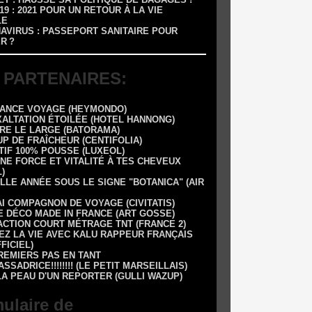
-19 : 2021 POUR UN RETOUR À LA VIE
LE
NAVIRUS : PASSEPORT SANITAIRE POUR
R ?
 PARTENAIRES:
RANCE VOYAGE (HEYMONDO)
XALTATION ÉTOILÉE (HOTEL HANNONG)
DRE LE LARGE (BATORAMA)
UP DE FRAÎCHEUR (CENTIFOLIA)
TIF 100% POUSSE (LUXEOL)
NE FORCE ET VITALITÉ À TES CHEVEUX
)
LLE ANNÉE SOUS LE SIGNE "BOTANICA" (AIR
AI COMPAGNON DE VOYAGE (CIVITATIS)
E DÉCO MADE IN FRANCE (ART GOSSE)
 1 ACTION COURT MÉTRAGE TNT (FRANCE 2)
EZ LA VIE AVEC KALU RAPPEUR FRANÇAIS
FFICIEL)
REMIERS PAS EN TANT
SSADRICE!!!!!!!! (LE PETIT MARSEILLAIS)
LA PEAU D'UN REPORTER (GULLI WAZUP)
ulaire de