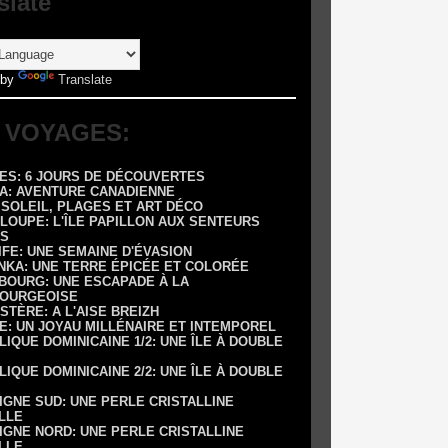
slate
 by
Translate
 VOYAGES:
RES: 6 JOURS DE DÉCOUVERTES
DA: AVENTURE CANADIENNE
: SOLEIL, PLAGES ET ART DÉCO
LOUPE: L'ÎLE PAPILLON AUX SENTEURS
S
IFE: UNE SEMAINE D'ÉVASION
ANKA: UNE TERRE ÉPICÉE ET COLORÉE
SBOURG: UNE ESCAPADE À LA
OURGEOISE
NISTÈRE: A L'AISE BREIZH
E: UN JOYAU MILLÉNAIRE ET INTEMPOREL
LIQUE DOMINICAINE 1/2: UNE ÎLE À DOUBLE
LIQUE DOMINICAINE 2/2: UNE ÎLE À DOUBLE
IGNE SUD: UNE PERLE CRISTALLINE
LLE
IGNE NORD: UNE PERLE CRISTALLINE
LLE