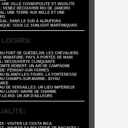
 : UNE VILLE COSMOPOLITE ET INSOLITE
L: VENEZ DÉCOUVRIR RIO DE JANEIRO
AL: UNE TERRE AUX MILLE ET UNE
RS
GAL: DANS LE SUD À ALBUFEIRA
NIQUE: SOUS LE SUNLIGHT MARTINIQUAIS
 LOISIRS:
EAU FORT DE GUÉDELON: LES CHEVALIERS
E MINIATURE: PAYS À PORTÉE DE MAIN
OL: DÉCOUVERTE CLINQUANTE
COMTE-ROBERT: UN AIR DE CAMPAGNE
ADE: PÉRIGNY-SUR-YERRES
EAU BLANDY-LES-TOURS: LA FORTERESSE
EAU CHAMPS-SUR-MARNE: JOYAU
ANCE
AU DE VERSAILLES: UN LIEU IMPÉRIEUX
EAU LUGNY: HAVRE DE CHARME
Y-LE-ROI: UN AIR D'AILLEURS
UALITÉ:
-19 : VISITER LE COSTA RICA
ET : HAUSSE SA POLITIQUE DE BAGAGES !