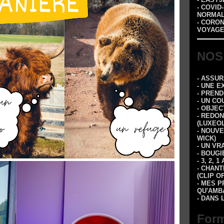
- COVID
NORMA
- CORO
VOYAGE
NOS
- ASSU
- UNE E
- PREN
- UN CO
- OBJEC
- REDON
(LUXEOL
- NOUVE
WICK)
- UN VR
- BOUGI
- 3, 2,
- CHANT
(CLIP O
- MES P
QU'AMBA
- DANS 
Form