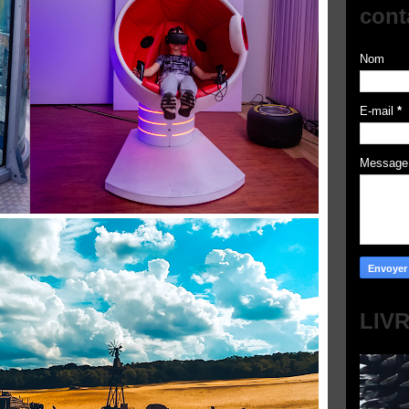
cont
Nom
E-mail
*
Messag
LIV