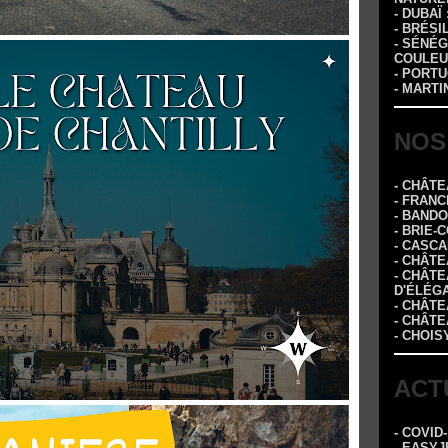
- DUBAÏ
- BRÉSI
- SÉNÉG
COULEU
- PORTU
- MARTI
NOS
- CHÂT
- FRANC
- BAND
- BRIE-
- CASC
- CHÂT
- CHÂT
D'ÉLÉG
- CHÂTE
- CHÂT
- CHOIS
ACT
- COVID
- EASYJ