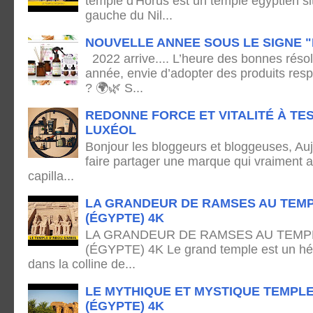
temple d'Horus est un temple égyptien sit
gauche du Nil...
NOUVELLE ANNEE SOUS LE SIGNE "
2022 arrive.... L’heure des bonnes résol
année, envie d’adopter des produits res
? 🌍🌿 S...
REDONNE FORCE ET VITALITÉ À TE
LUXÉOL
Bonjour les bloggeurs et bloggeuses, Auj
faire partager une marque qui vraiment 
capilla...
LA GRANDEUR DE RAMSES AU TEMP
(ÉGYPTE) 4K
LA GRANDEUR DE RAMSES AU TEMPL
(ÉGYPTE) 4K Le grand temple est un hémi
dans la colline de...
LE MYTHIQUE ET MYSTIQUE TEMPL
(ÉGYPTE) 4K