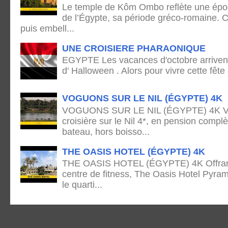
Le temple de Kôm Ombo reflète une époq
de l’Égypte, sa période gréco-romaine. C
puis embell...
UNE CROISIERE PHARAONIQUE
EGYPTE Les vacances d'octobre arrivent
d' Halloween . Alors pour vivre cette fête
VOGUONS SUR LE NIL (ÉGYPTE) 4K
VOGUONS SUR LE NIL (ÉGYPTE) 4K Voya
croisière sur le Nil 4*, en pension complè
bateau, hors boisso...
THE OASIS HOTEL (ÉGYPTE) 4K
THE OASIS HOTEL (ÉGYPTE) 4K Offrant 
centre de fitness, The Oasis Hotel Pyram
le quarti...