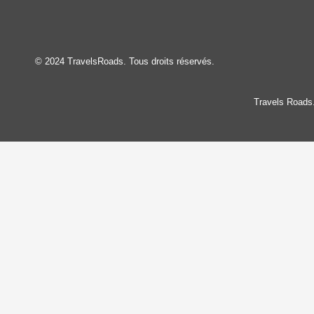
© 2024 TravelsRoads. Tous droits réservés.
Travels Roads