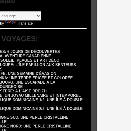
slate
 by
Translate
 VOYAGES:
RES: 6 JOURS DE DÉCOUVERTES
DA: AVENTURE CANADIENNE
: SOLEIL, PLAGES ET ART DÉCO
LOUPE: L'ÎLE PAPILLON AUX SENTEURS
S
IFE: UNE SEMAINE D'ÉVASION
ANKA: UNE TERRE ÉPICÉE ET COLORÉE
SBOURG: UNE ESCAPADE À LA
OURGEOISE
NISTÈRE: A L'AISE BREIZH
E: UN JOYAU MILLÉNAIRE ET INTEMPOREL
LIQUE DOMINICAINE 1/2: UNE ÎLE À DOUBLE
LIQUE DOMINICAINE 2/2: UNE ÎLE À DOUBLE
IGNE SUD: UNE PERLE CRISTALLINE
LLE
IGNE NORD: UNE PERLE CRISTALLINE
LLE