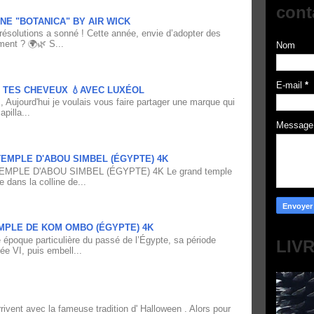
cont
NE "BOTANICA" BY AIR WICK
résolutions a sonné ! Cette année, envie d’adopter des
ment ? 🌍🌿 S...
Nom
E-mail
*
À TES CHEVEUX 💧AVEC LUXÉOL
 Aujourd'hui je voulais vous faire partager une marque qui
pilla...
Messag
EMPLE D'ABOU SIMBEL (ÉGYPTE) 4K
PLE D'ABOU SIMBEL (ÉGYPTE) 4K Le grand temple
e dans la colline de...
MPLE DE KOM OMBO (ÉGYPTE) 4K
époque particulière du passé de l’Égypte, sa période
LIV
ée VI, puis embell...
vent avec la fameuse tradition d' Halloween . Alors pour