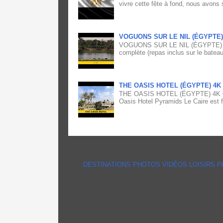
vivre cette fête à fond, nous avons 
VOGUONS SUR LE NIL (ÉGYPTE)
VOGUONS SUR LE NIL (ÉGYPTE) 4K Vo
complète (repas inclus sur le bateau
THE OASIS HOTEL (ÉGYPTE) 4K
THE OASIS HOTEL (ÉGYPTE) 4K Offra
Oasis Hotel Pyramids Le Caire est fi
DESTINATIONS
PHOTOS
VIDÉOS
LOISIRS
P