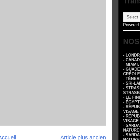
Tran
Powered
NOS
- LOND
- CANA
- MIAMI
- GUADE
CRÉOLE
- TÉNÉR
- SRI-L
- STRA
STRASB
- LE FI
- ÉGYPT
- RÉPUB
VISAGE
- RÉPUB
VISAGE
- SARDA
NATURE
- SARDA
Accueil
Article plus ancien
NATURE