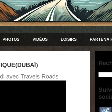
PHOTOS
VIDÉOS
LOISIRS
PARTENAI
Rech
IQUE(DUBAÏ)
adi avec Travels Roads
Suiv
soci