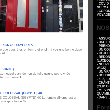
- COVID
NORMA
- CORO
VOYAGE
NOS
- ASSU
- UNE E
ERIGNY-SUR-YERRES
- PREN
re que vous êtes en forme et enclin à voir une bonne dose
- UN CO
urd...
- OBJEC
- REDON
(LUXEOL
- NOUVE
WICK)
ESSONNE)
- UN VR
e nouvelle année rien de telle qu'une petite virée
- BOUGI
 temps clément ...
- 3, 2,
- CHANT
(CLIP O
- MES P
CE COLOSSAL (ÉGYPTE) 4K
QU'AMBA
- DANS 
 COLOSSAL (ÉGYPTE) 4K Le temple d'Horus est un
 rive gauche du Nil...
Form