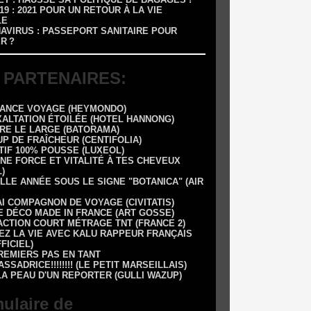
-19 : 2021 POUR UN RETOUR À LA VIE
LE
NAVIRUS : PASSEPORT SANITAIRE POUR
R ?
 PARTENAIRES:
RANCE VOYAGE (HEYMONDO)
XALTATION ÉTOILÉE (HOTEL HANNONG)
DRE LE LARGE (BATORAMA)
UP DE FRAÎCHEUR (CENTIFOLIA)
TIF 100% POUSSE (LUXEOL)
NE FORCE ET VITALITÉ À TES CHEVEUX
)
LLE ANNÉE SOUS LE SIGNE "BOTANICA" (AIR
AI COMPAGNON DE VOYAGE (CIVITATIS)
E DÉCO MADE IN FRANCE (ART GOSSE)
 1 ACTION COURT MÉTRAGE TNT (FRANCE 2)
EZ LA VIE AVEC KALU RAPPEUR FRANÇAIS
FFICIEL)
REMIERS PAS EN TANT
SSADRICE!!!!!!!! (LE PETIT MARSEILLAIS)
LA PEAU D'UN REPORTER (GULLI WAZUP)
ulaire de