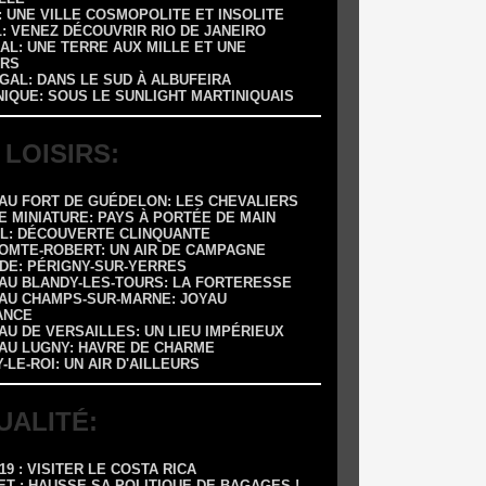
 : UNE VILLE COSMOPOLITE ET INSOLITE
L: VENEZ DÉCOUVRIR RIO DE JANEIRO
AL: UNE TERRE AUX MILLE ET UNE
RS
GAL: DANS LE SUD À ALBUFEIRA
NIQUE: SOUS LE SUNLIGHT MARTINIQUAIS
 LOISIRS:
EAU FORT DE GUÉDELON: LES CHEVALIERS
E MINIATURE: PAYS À PORTÉE DE MAIN
OL: DÉCOUVERTE CLINQUANTE
COMTE-ROBERT: UN AIR DE CAMPAGNE
ADE: PÉRIGNY-SUR-YERRES
EAU BLANDY-LES-TOURS: LA FORTERESSE
EAU CHAMPS-SUR-MARNE: JOYAU
ANCE
AU DE VERSAILLES: UN LIEU IMPÉRIEUX
EAU LUGNY: HAVRE DE CHARME
Y-LE-ROI: UN AIR D'AILLEURS
UALITÉ:
-19 : VISITER LE COSTA RICA
ET : HAUSSE SA POLITIQUE DE BAGAGES !