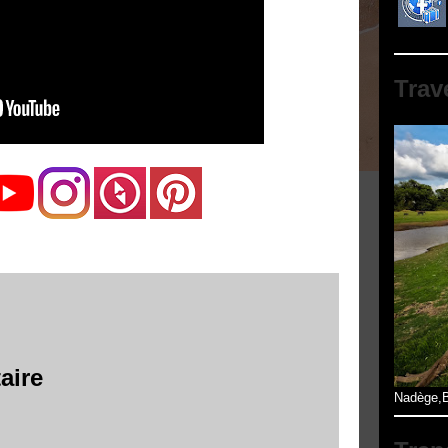
Trav
aire
Nadège,B