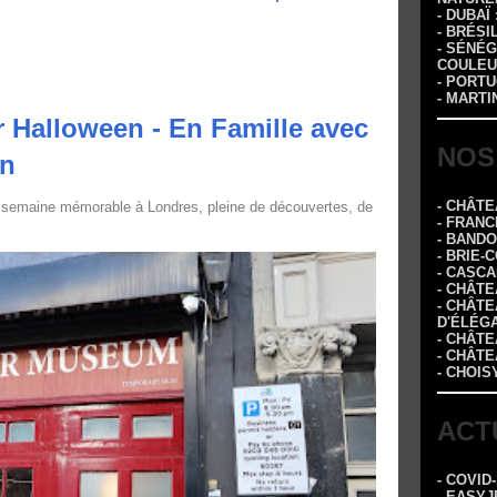
- DUBAÏ
- BRÉSI
- SÉNÉG
COULEU
- PORTU
- MARTI
 Halloween - En Famille avec
NOS
in
- CHÂT
 semaine mémorable à Londres, pleine de découvertes, de
- FRANC
- BAND
- BRIE-
- CASC
- CHÂT
- CHÂT
D'ÉLÉG
- CHÂTE
- CHÂT
- CHOIS
ACT
- COVID
- EASYJ