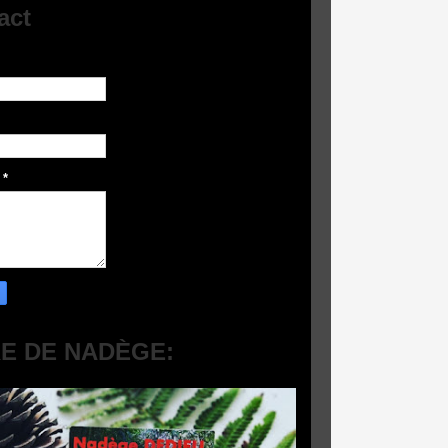
act
e
*
RE DE NADÈGE: