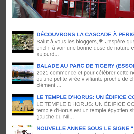
DÉCOUVRONS LA CASCADE À PERI
Salut à vous les bloggers,🌳 J'espère qu
enclin à voir une bonne dose de nature e
aujourd...
BALADE AU PARC DE TIGERY (ESSO
2021 commence et pour célébrer cette no
qu'une petite virée vivifiante proche de
clément ...
LE TEMPLE D'HORUS: UN ÉDIFICE C
LE TEMPLE D'HORUS: UN ÉDIFICE C
temple d'Horus est un temple égyptien sit
gauche du Nil...
NOUVELLE ANNEE SOUS LE SIGNE "