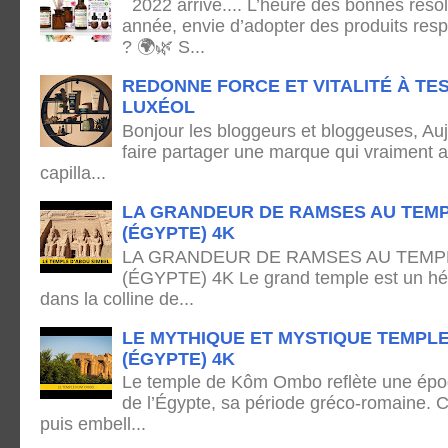
2022 arrive.... L’heure des bonnes résol
année, envie d’adopter des produits res
? 🌍🌿 S...
REDONNE FORCE ET VITALITÉ À TE
LUXÉOL
Bonjour les bloggeurs et bloggeuses, Auj
faire partager une marque qui vraiment 
capilla...
LA GRANDEUR DE RAMSES AU TEMP
(ÉGYPTE) 4K
LA GRANDEUR DE RAMSES AU TEMPL
(ÉGYPTE) 4K Le grand temple est un hémi
dans la colline de...
LE MYTHIQUE ET MYSTIQUE TEMPL
(ÉGYPTE) 4K
Le temple de Kôm Ombo reflète une époq
de l’Égypte, sa période gréco-romaine. C
puis embell...