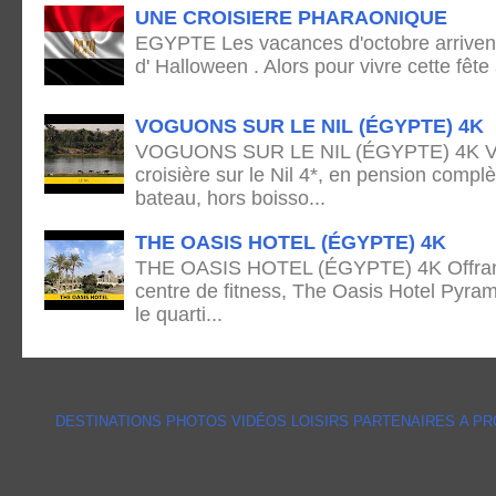
UNE CROISIERE PHARAONIQUE
EGYPTE Les vacances d'octobre arrivent
d' Halloween . Alors pour vivre cette fête
VOGUONS SUR LE NIL (ÉGYPTE) 4K
VOGUONS SUR LE NIL (ÉGYPTE) 4K Voya
croisière sur le Nil 4*, en pension complè
bateau, hors boisso...
THE OASIS HOTEL (ÉGYPTE) 4K
THE OASIS HOTEL (ÉGYPTE) 4K Offrant 
centre de fitness, The Oasis Hotel Pyram
le quarti...
DESTINATIONS
PHOTOS
VIDÉOS
LOISIRS
PARTENAIRES
A P