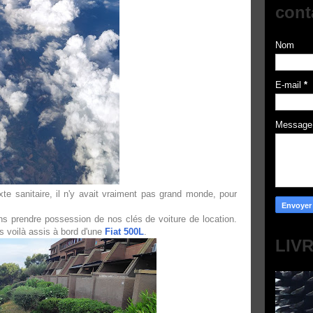
cont
Nom
E-mail
*
Messag
te sanitaire, il n'y avait vraiment pas grand monde, pour
ons prendre possession de nos clés de voiture de location.
s voilà assis à bord d'une
Fiat 500L
.
LIV