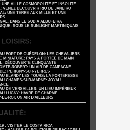
 : UNE VILLE COSMOPOLITE ET INSOLITE
L: VENEZ DÉCOUVRIR RIO DE JANEIRO
AL: UNE TERRE AUX MILLE ET UNE
RS
GAL: DANS LE SUD À ALBUFEIRA
NIQUE: SOUS LE SUNLIGHT MARTINIQUAIS
 LOISIRS:
EAU FORT DE GUÉDELON: LES CHEVALIERS
E MINIATURE: PAYS À PORTÉE DE MAIN
OL: DÉCOUVERTE CLINQUANTE
COMTE-ROBERT: UN AIR DE CAMPAGNE
ADE: PÉRIGNY-SUR-YERRES
EAU BLANDY-LES-TOURS: LA FORTERESSE
EAU CHAMPS-SUR-MARNE: JOYAU
ANCE
AU DE VERSAILLES: UN LIEU IMPÉRIEUX
EAU LUGNY: HAVRE DE CHARME
Y-LE-ROI: UN AIR D'AILLEURS
UALITÉ:
-19 : VISITER LE COSTA RICA
ET : HAUSSE SA POLITIQUE DE BAGAGES !