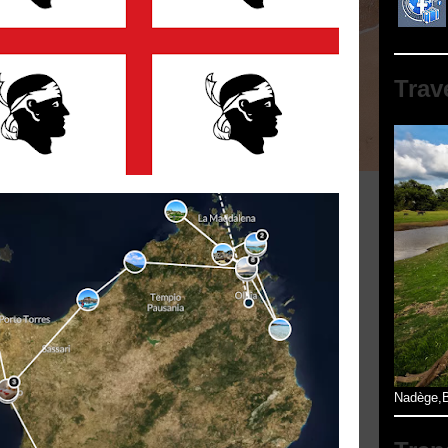
Trav
Nadège,B