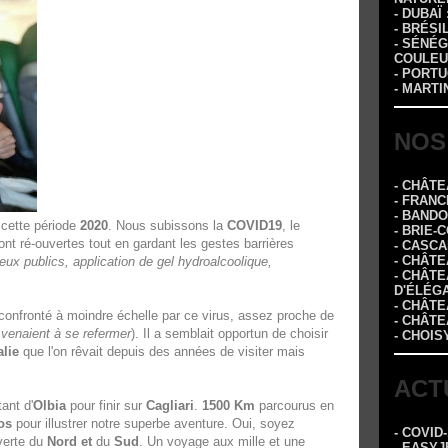
- DUBAÏ
- BRÉSI
- SÉNÉG
COULEU
- PORTU
- MARTI
NOS
- CHÂT
- FRANC
- BAND
 cette période
2020
. Nous subissons la
COVID19
, le
- BRIE-
nt ré-ouvertes tout en gardant les gestes barrières
- CASC
- CHÂT
eux publics, application de gel hydroalcoolique,
- CHÂT
D'ÉLÉG
- CHÂTE
confronté à moindre échelle par ce virus, assez proche de
- CHÂT
 venaient à se refermer
). Il a semblait opportun de choisir
- CHOIS
alie
que l'on rêvait depuis des années de visiter mais
ACT
ant d'
Olbia
pour finir sur
Cagliari
.
1500 Km
parcourus en
os
pour illustrer notre superbe aventure. Oui, soyez
- COVID
uverte du
Nord et
du
Sud
. Un voyage aux mille et une
- EASYJ