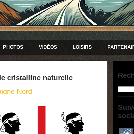
PHOTOS
VIDÉOS
LOISIRS
PARTENAI
Rech
 cristalline naturelle
aigne Nord
Suiv
soci