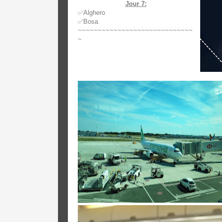
Jour 7:
✅
Alghero
✅
Bosa
~~~~~~~~~~~~~~~~~~~~~~~~~~~~~
~