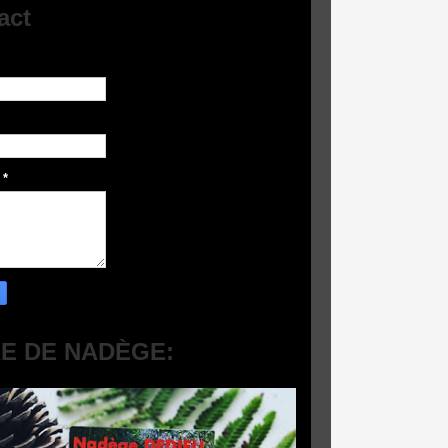
act
e
*
RE DE NADÈGE: