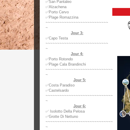
✅
San Pantaleo
✅
Alzachena
✅
Porto Cervo
✅
Plage Romazzina
~~~~~~~~~~~~~~~~~~~~~~~~~~~
~
Jour 3:
✅
Capo Testa
~~~~~~~~~~~~~~~~~~~~~~~~~~~
~
Jour 4:
✅
Porto Rotondo
✅
Plage Cala Brandinchi
~~~~~~~~~~~~~~~~~~~~~~~~~~~~~
~
Jour 5:
✅
Costa Paradiso
✅
Castelsardo
~~~~~~~~~~~~~~~~~~~~~~~~~~~~~
~
Jour 6:
✅
Isolotto Della Pelosa
✅
Grotte Di Nettuno
~~~~~~~~~~~~~~~~~~~~~~~~~~~~~
~