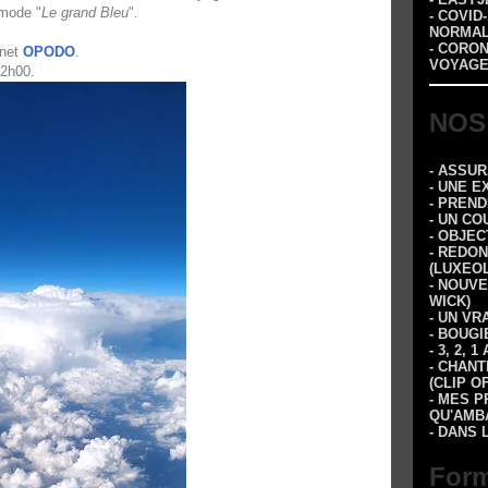
 mode "
Le grand Bleu
".
- COVID
NORMA
- CORO
rnet
OPODO
.
VOYAGE
 2h00.
NOS
- ASSU
- UNE E
- PREN
- UN CO
- OBJEC
- REDON
(LUXEOL
- NOUVE
WICK)
- UN VR
- BOUGI
- 3, 2,
- CHANT
(CLIP O
- MES P
QU'AMBA
- DANS 
Form