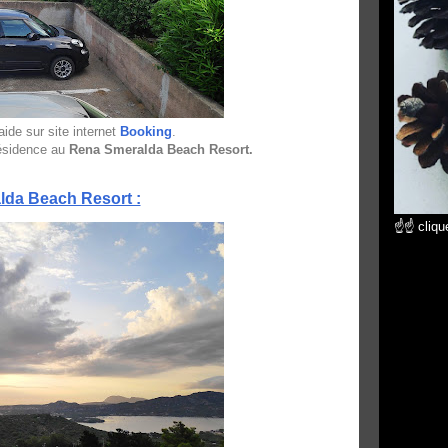
aide sur site internet
Booking
.
résidence au
Rena Smeralda Beach Resort.
da Beach Resort :
☝☝ clique