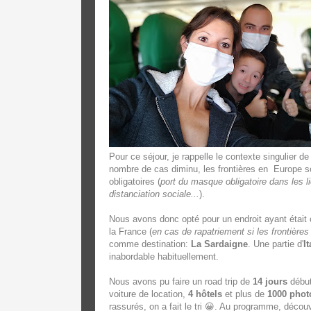
Pour ce séjour, je rappelle le contexte singulier de
nombre de cas diminu, les frontières en Europe so
obligatoires (
port du masque obligatoire dans les li
distanciation sociale...
).
Nous avons donc opté pour un endroit ayant était 
la France (
en cas de rapatriement si les frontières
comme destination:
La
Sardaigne
. Une partie d'
It
inabordable habituellement.
Nous avons pu faire un road trip de
14 jours
début
voiture de location,
4 hôtels
et plus de
1000 phot
rassurés, on a fait le tri 😀. Au programme, déco