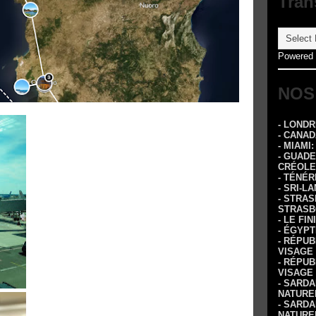
Tran
Powered
NOS
- LOND
- CANA
- MIAMI
- GUADE
CRÉOLE
- TÉNÉR
- SRI-L
- STRA
STRASB
- LE FI
- ÉGYPT
- RÉPUB
VISAGE
- RÉPUB
VISAGE
- SARDA
NATURE
- SARDA
NATURE