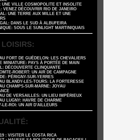
 : UNE VILLE COSMOPOLITE ET INSOLITE
L: VENEZ DÉCOUVRIR RIO DE JANEIRO
AL: UNE TERRE AUX MILLE ET UNE
RS
GAL: DANS LE SUD À ALBUFEIRA
NIQUE: SOUS LE SUNLIGHT MARTINIQUAIS
 LOISIRS:
EAU FORT DE GUÉDELON: LES CHEVALIERS
E MINIATURE: PAYS À PORTÉE DE MAIN
OL: DÉCOUVERTE CLINQUANTE
COMTE-ROBERT: UN AIR DE CAMPAGNE
ADE: PÉRIGNY-SUR-YERRES
EAU BLANDY-LES-TOURS: LA FORTERESSE
EAU CHAMPS-SUR-MARNE: JOYAU
ANCE
AU DE VERSAILLES: UN LIEU IMPÉRIEUX
EAU LUGNY: HAVRE DE CHARME
Y-LE-ROI: UN AIR D'AILLEURS
UALITÉ:
-19 : VISITER LE COSTA RICA
ET : HAUSSE SA POLITIQUE DE BAGAGES !