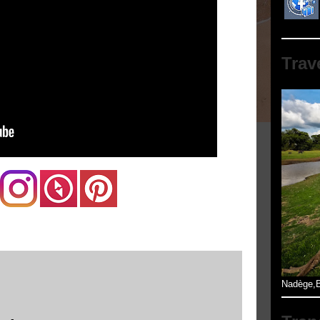
Trav
Nadège,B