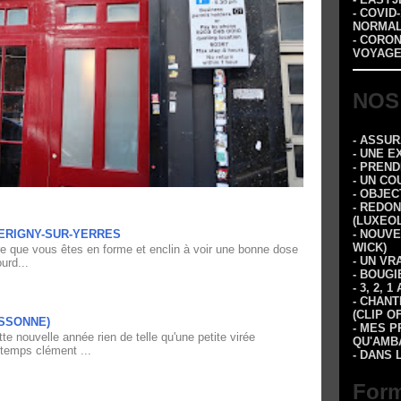
- COVID
NORMA
- CORO
VOYAGE
NOS
- ASSU
- UNE E
- PREN
- UN CO
- OBJEC
- REDON
(LUXEOL
ERIGNY-SUR-YERRES
- NOUVE
WICK)
re que vous êtes en forme et enclin à voir une bonne dose
- UN VR
urd...
- BOUGI
- 3, 2,
- CHANT
(CLIP O
ESSONNE)
- MES P
e nouvelle année rien de telle qu'une petite virée
QU'AMBA
 temps clément ...
- DANS 
Form