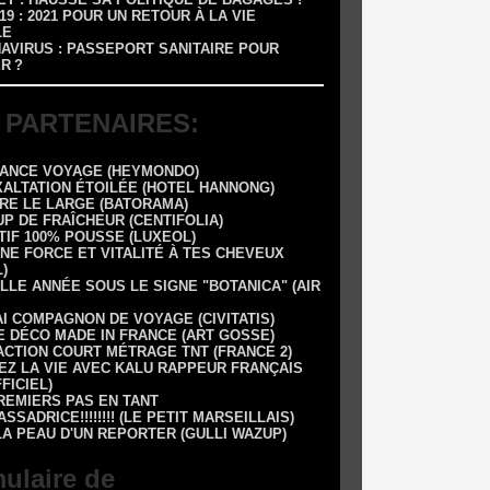
-19 : 2021 POUR UN RETOUR À LA VIE
LE
NAVIRUS : PASSEPORT SANITAIRE POUR
R ?
 PARTENAIRES:
RANCE VOYAGE (HEYMONDO)
XALTATION ÉTOILÉE (HOTEL HANNONG)
DRE LE LARGE (BATORAMA)
UP DE FRAÎCHEUR (CENTIFOLIA)
TIF 100% POUSSE (LUXEOL)
NE FORCE ET VITALITÉ À TES CHEVEUX
)
LLE ANNÉE SOUS LE SIGNE "BOTANICA" (AIR
AI COMPAGNON DE VOYAGE (CIVITATIS)
E DÉCO MADE IN FRANCE (ART GOSSE)
 1 ACTION COURT MÉTRAGE TNT (FRANCE 2)
EZ LA VIE AVEC KALU RAPPEUR FRANÇAIS
FFICIEL)
REMIERS PAS EN TANT
SSADRICE!!!!!!!! (LE PETIT MARSEILLAIS)
LA PEAU D'UN REPORTER (GULLI WAZUP)
ulaire de