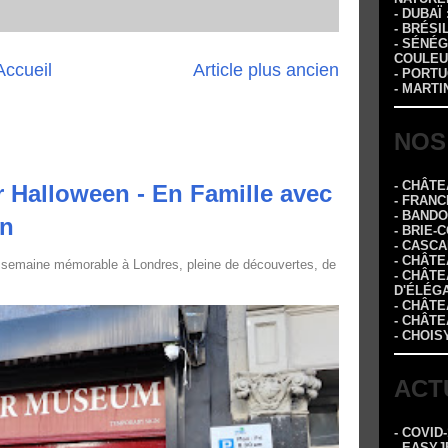
- DUBAÏ
- BRÉSI
- SÉNÉG
COULEU
Accueil
Article plus ancien
- PORTU
- MARTI
NOS
- CHÂT
 Halloween - En Famille avec
- FRANC
- BAND
in
- BRIE-
- CASC
- CHÂT
 semaine mémorable à Londres, pleine de découvertes, de
- CHÂT
D'ÉLÉG
- CHÂTE
- CHÂT
- CHOIS
ACT
- COVID
- EASYJ