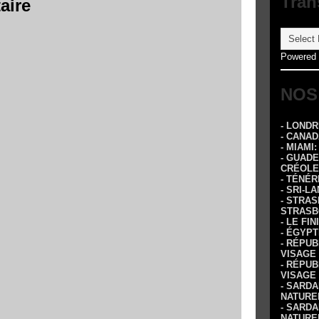
Tran
aire
Powered
NOS
- LOND
- CANA
- MIAMI
- GUADE
CRÉOLE
- TÉNÉR
- SRI-L
- STRA
STRASB
- LE FI
- ÉGYPT
- RÉPUB
VISAGE
- RÉPUB
VISAGE
- SARDA
NATURE
- SARDA
NATURE