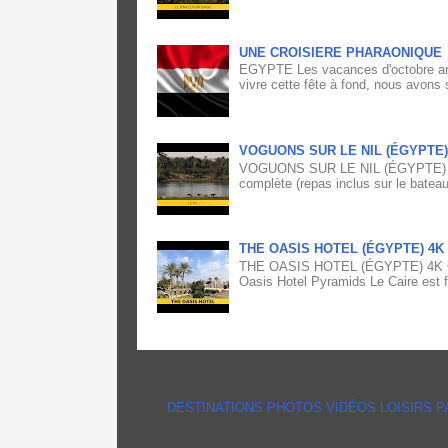
UNE CROISIERE PHARAONIQUE
EGYPTE Les vacances d'octobre arri
vivre cette fête à fond, nous avons 
VOGUONS SUR LE NIL (ÉGYPTE)
VOGUONS SUR LE NIL (ÉGYPTE) 4K Vo
complète (repas inclus sur le bateau
THE OASIS HOTEL (ÉGYPTE) 4K
THE OASIS HOTEL (ÉGYPTE) 4K Offra
Oasis Hotel Pyramids Le Caire est fi
DESTINATIONS
PHOTOS
VIDÉOS
LOISIRS
P