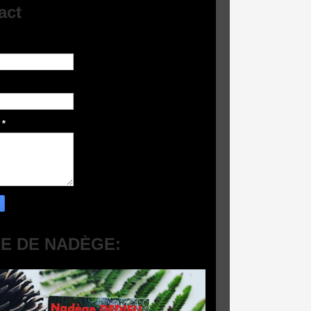
act
e
*
RE DE NADÈGE: