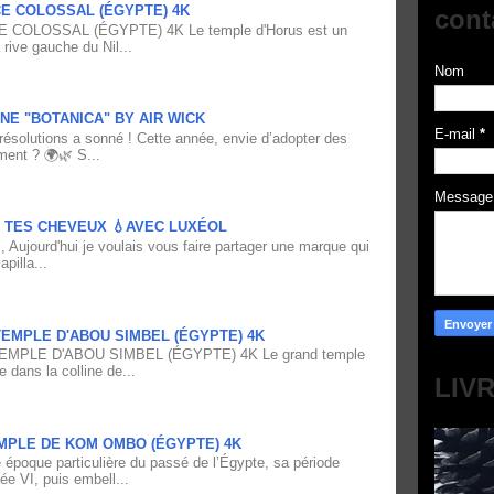
CE COLOSSAL (ÉGYPTE) 4K
cont
 COLOSSAL (ÉGYPTE) 4K Le temple d'Horus est un
 rive gauche du Nil...
Nom
NE "BOTANICA" BY AIR WICK
E-mail
*
résolutions a sonné ! Cette année, envie d’adopter des
ment ? 🌍🌿 S...
Messag
À TES CHEVEUX 💧AVEC LUXÉOL
 Aujourd'hui je voulais vous faire partager une marque qui
pilla...
EMPLE D'ABOU SIMBEL (ÉGYPTE) 4K
PLE D'ABOU SIMBEL (ÉGYPTE) 4K Le grand temple
e dans la colline de...
LIV
MPLE DE KOM OMBO (ÉGYPTE) 4K
époque particulière du passé de l’Égypte, sa période
ée VI, puis embell...