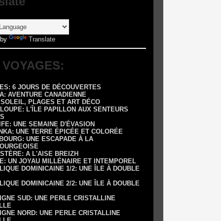
slate
 by
Translate
 VOYAGES:
RES: 6 JOURS DE DÉCOUVERTES
DA: AVENTURE CANADIENNE
: SOLEIL, PLAGES ET ART DÉCO
LOUPE: L'ÎLE PAPILLON AUX SENTEURS
S
IFE: UNE SEMAINE D'ÉVASION
ANKA: UNE TERRE ÉPICÉE ET COLORÉE
SBOURG: UNE ESCAPADE À LA
OURGEOISE
NISTÈRE: A L'AISE BREIZH
E: UN JOYAU MILLÉNAIRE ET INTEMPOREL
LIQUE DOMINICAINE 1/2: UNE ÎLE À DOUBLE
LIQUE DOMINICAINE 2/2: UNE ÎLE À DOUBLE
IGNE SUD: UNE PERLE CRISTALLINE
LLE
IGNE NORD: UNE PERLE CRISTALLINE
LLE