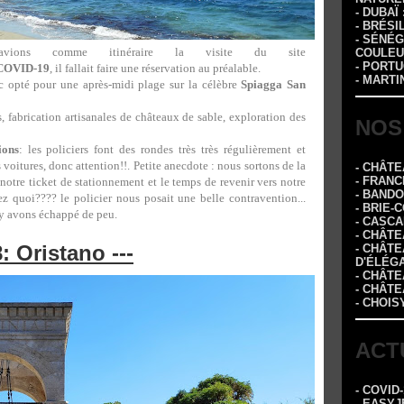
- DUBAÏ
- BRÉSI
- SÉNÉG
avions comme itinéraire la visite du site
COULEU
- PORTU
COVID-19
, il fallait faire une réservation au préalable.
- MARTI
 opté pour une après-midi plage sur la célèbre
Spiagga San
 fabrication artisanales de châteaux de sable, exploration des
NOS
ions
: les policiers font des rondes très très régulièrement et
 voitures, donc attention!!. Petite anecdote : nous sortons de la
- CHÂT
- FRANC
 notre ticket de stationnement et le temps de revenir vers notre
- BAND
ez quoi???? le policier nous posait une belle contravention...
- BRIE-
s y avons échappé de peu.
- CASC
- CHÂT
8: Oristano ---
- CHÂT
D'ÉLÉG
- CHÂTE
- CHÂT
- CHOIS
ACT
- COVID
- EASYJ