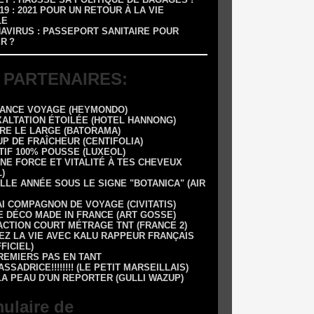
-19 : 2021 POUR UN RETOUR À LA VIE
LE
NAVIRUS : PASSEPORT SANITAIRE POUR
R ?
 PARTENAIRES:
RANCE VOYAGE (HEYMONDO)
XALTATION ÉTOILÉE (HOTEL HANNONG)
DRE LE LARGE (BATORAMA)
UP DE FRAÎCHEUR (CENTIFOLIA)
TIF 100% POUSSE (LUXEOL)
NE FORCE ET VITALITÉ À TES CHEVEUX
)
LLE ANNÉE SOUS LE SIGNE "BOTANICA" (AIR
AI COMPAGNON DE VOYAGE (CIVITATIS)
E DÉCO MADE IN FRANCE (ART GOSSE)
 1 ACTION COURT MÉTRAGE TNT (FRANCE 2)
EZ LA VIE AVEC KALU RAPPEUR FRANÇAIS
FFICIEL)
REMIERS PAS EN TANT
SSADRICE!!!!!!!! (LE PETIT MARSEILLAIS)
LA PEAU D'UN REPORTER (GULLI WAZUP)
ulaire de