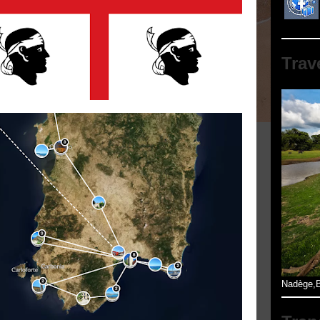
Trav
Nadège,B