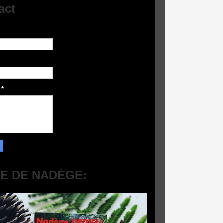
act
e
*
RE DE NADÈGE: