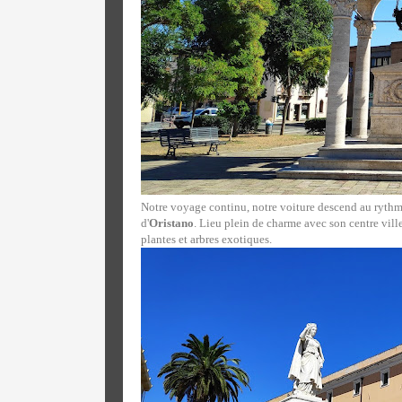
Notre voyage continu, notre voiture descend au rythm
d'
Oristano
. Lieu plein de charme avec son centre vil
plantes et arbres exotiques.