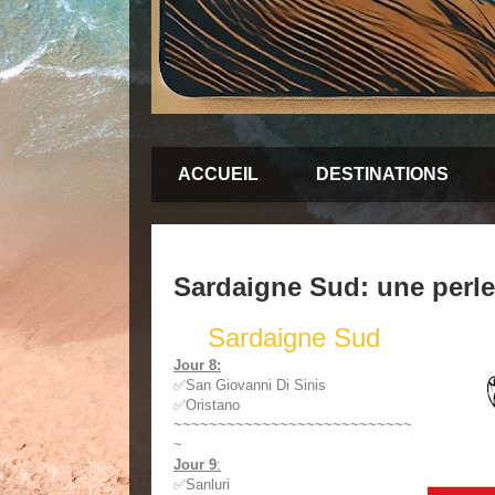
ACCUEIL
DESTINATIONS
Sardaigne Sud: une perle 
Sardaigne Sud
Jour 8
:
✅San Giovanni Di Sinis
✅Oristano
~~~~~~~~~~~~~~~~~~~~~~~~~~~
~
Jour 9
:
✅Sanluri