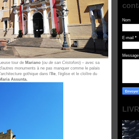
cont
Nom
E-mail
*
Messag
tueuse tour de
Mariano
(
ou de san Cristoforo
) – avec sa
 d'autres monuments à ne pas manquer comme le palais
'architecture gothique dans l'
Ile
, l'église et le cloître du
Maria Assunta.
LIV