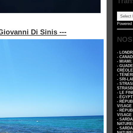
Tran
Powered
Giovanni Di Sinis ---
NOS
- LOND
- CANA
- MIAMI
- GUADE
CRÉOLE
- TÉNÉR
- SRI-L
- STRA
STRASB
- LE FI
- ÉGYPT
- RÉPUB
VISAGE
- RÉPUB
VISAGE
- SARDA
NATURE
- SARDA
NATURE