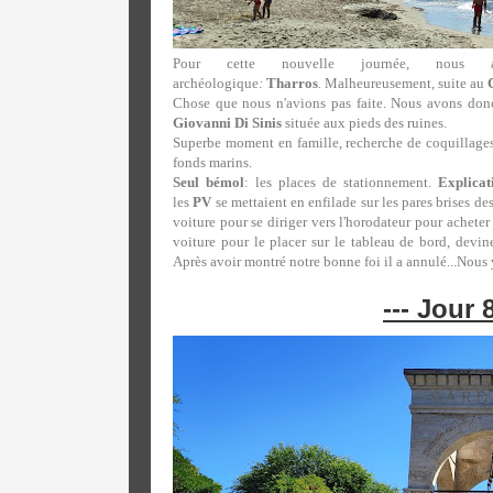
Pour cette nouvelle journée, nous 
archéologique
:
Tharros
.
Malheureusement, suite au
Chose que nous n'avions pas faite. Nous avons donc
Giovanni Di Sinis
située aux pieds des ruines.
Superbe moment en famille, recherche de coquillages,
fonds marins.
Seul bémol
: les places de stationnement.
Explicat
les
PV
se mettaient en enfilade sur les pares brises des
voiture pour se diriger vers l'horodateur pour acheter
voiture pour le placer sur le tableau de bord, devin
Après avoir montré notre bonne foi il a annulé...Nou
--- Jour 