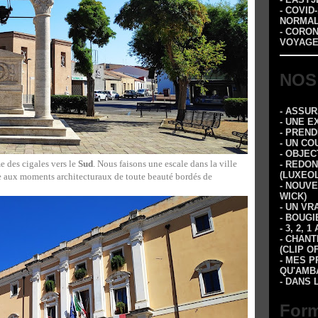
- COVID
NORMA
- CORO
VOYAGE
NOS
- ASSU
- UNE E
- PREN
- UN CO
- OBJEC
e des cigales vers le
Sud
. Nous faisons une escale dans la ville
- REDON
(LUXEOL
le aux moments architecturaux de toute beauté bordés de
- NOUVE
WICK)
- UN VR
- BOUGI
- 3, 2,
- CHANT
(CLIP O
- MES P
QU'AMBA
- DANS 
Form