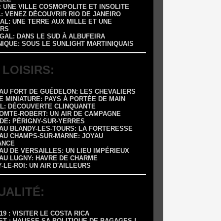
 : UNE VILLE COSMOPOLITE ET INSOLITE
L: VENEZ DÉCOUVRIR RIO DE JANEIRO
AL: UNE TERRE AUX MILLE ET UNE
RS
GAL: DANS LE SUD À ALBUFEIRA
NIQUE: SOUS LE SUNLIGHT MARTINIQUAIS
 LOISIRS:
EAU FORT DE GUÉDELON: LES CHEVALIERS
E MINIATURE: PAYS À PORTÉE DE MAIN
OL: DÉCOUVERTE CLINQUANTE
COMTE-ROBERT: UN AIR DE CAMPAGNE
ADE: PÉRIGNY-SUR-YERRES
EAU BLANDY-LES-TOURS: LA FORTERESSE
EAU CHAMPS-SUR-MARNE: JOYAU
ANCE
AU DE VERSAILLES: UN LIEU IMPÉRIEUX
EAU LUGNY: HAVRE DE CHARME
Y-LE-ROI: UN AIR D'AILLEURS
UALITÉ:
-19 : VISITER LE COSTA RICA
ET : HAUSSE SA POLITIQUE DE BAGAGES !