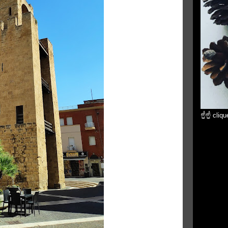
☝☝ clique