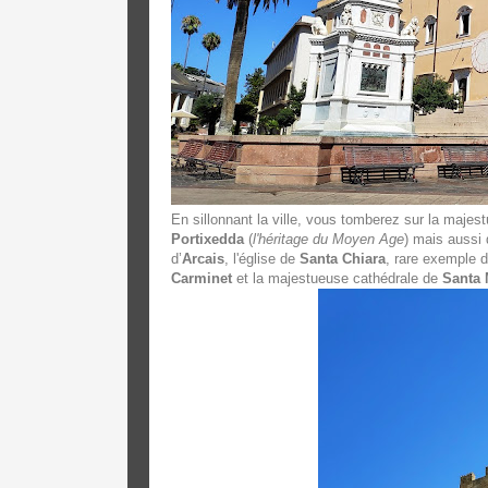
En sillonnant la ville, vous tomberez sur la majes
Portixedda
(
l'héritage du Moyen Age
) mais aussi
d’
Arcais
, l'église de
Santa Chiara
, rare exemple d
Carminet
et la majestueuse cathédrale de
Santa 