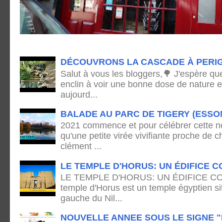
DÉCOUVRONS LA CASCADE À PERI
Salut à vous les bloggers,🌳 J'espère qu
enclin à voir une bonne dose de nature e
aujourd...
BALADE AU PARC DE TIGERY (ESSO
2021 commence et pour célébrer cette no
qu'une petite virée vivifiante proche de
clément ...
LE TEMPLE D'HORUS: UN ÉDIFICE C
LE TEMPLE D'HORUS: UN ÉDIFICE C
temple d'Horus est un temple égyptien sit
gauche du Nil...
NOUVELLE ANNEE SOUS LE SIGNE "