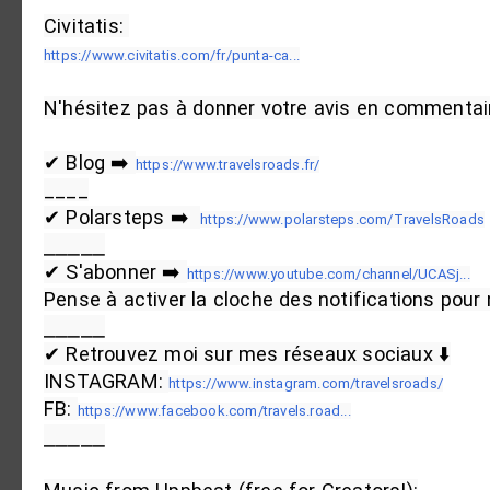
https://www.civitatis.com/fr/punta-ca...
N'hésitez pas à donner votre avis en commentai
✔ Blog ➡️ 
https://www.travelsroads.fr/
____

✔ Polarsteps ➡️  
https://www.polarsteps.com/TravelsRoads
⎯⎯⎯⎯⎯

✔ S'abonner ➡️ 
https://www.youtube.com/channel/UCASj...
Pense à activer la cloche des notifications pour 
⎯⎯⎯⎯⎯

✔ Retrouvez moi sur mes réseaux sociaux ⬇️

INSTAGRAM: 
https://www.instagram.com/travelsroads/
FB: 
https://www.facebook.com/travels.road...
⎯⎯⎯⎯⎯
