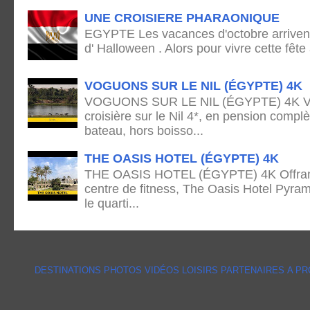
UNE CROISIERE PHARAONIQUE
EGYPTE Les vacances d'octobre arrivent
d' Halloween . Alors pour vivre cette fête
VOGUONS SUR LE NIL (ÉGYPTE) 4K
VOGUONS SUR LE NIL (ÉGYPTE) 4K Voya
croisière sur le Nil 4*, en pension complè
bateau, hors boisso...
THE OASIS HOTEL (ÉGYPTE) 4K
THE OASIS HOTEL (ÉGYPTE) 4K Offrant 
centre de fitness, The Oasis Hotel Pyram
le quarti...
DESTINATIONS
PHOTOS
VIDÉOS
LOISIRS
PARTENAIRES
A P