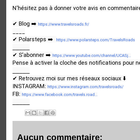
N'hésitez pas à donner votre avis en commentair
✔ Blog ➡️ 
https://www.travelsroads.fr/
____

✔ Polarsteps ➡️  
https://www.polarsteps.com/TravelsRoads
⎯⎯⎯⎯⎯

✔ S'abonner ➡️ 
https://www.youtube.com/channel/UCASj...
Pense à activer la cloche des notifications pour ne
⎯⎯⎯⎯⎯

✔ Retrouvez moi sur mes réseaux sociaux ⬇️

INSTAGRAM: 
https://www.instagram.com/travelsroads/
FB: 
https://www.facebook.com/travels.road...
⎯⎯⎯⎯⎯
Aucun commentaire: