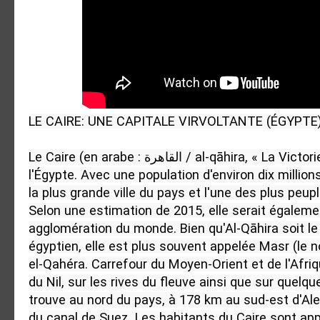
LE CAIRE: UNE CAPITALE VIRVOLTANTE (ÉGYPTE)
Le Caire (en arabe : القاهرة / al-qāhira, « La Victorieuse ») est la capitale de 
l'Égypte. Avec une population d'environ dix millions
la plus grande ville du pays et l'une des plus peupl
Selon une estimation de 2015, elle serait égalemen
agglomération du monde. Bien qu'Al-Qāhira soit le 
égyptien, elle est plus souvent appelée Masr (le n
el-Qahéra. Carrefour du Moyen-Orient et de l'Afriq
du Nil, sur les rives du fleuve ainsi que sur quelque
trouve au nord du pays, à 178 km au sud-est d'Alex
du canal de Suez. Les habitants du Caire sont appe