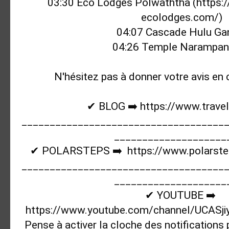
03:30
 Eco Lodges Polwaththa (
https:
ecolodges.com/
04:07
04:26
 Temple Narampan
N'hésitez pas à donner votre avis e
✔ BLOG ➡️ 
https://www.travel
____________________________________
_____________________
✔ POLARSTEPS ➡️  
https://www.polarst
____________________________________
_____________________
✔ YOUTUBE ➡️ 
https://www.youtube.com/channel/UCAS
Pense à activer la cloche des notifications 