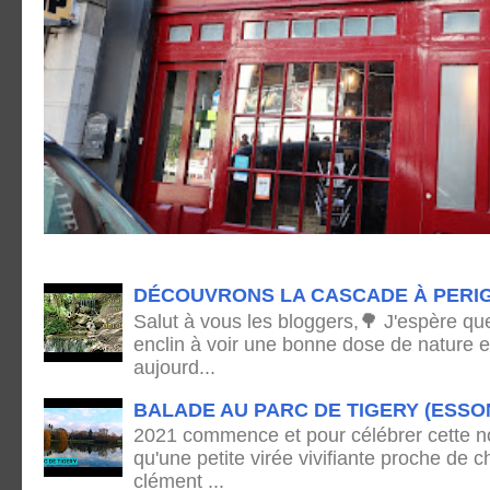
DÉCOUVRONS LA CASCADE À PERI
Salut à vous les bloggers,🌳 J'espère qu
enclin à voir une bonne dose de nature e
aujourd...
BALADE AU PARC DE TIGERY (ESSO
2021 commence et pour célébrer cette no
qu'une petite virée vivifiante proche de
clément ...