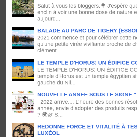
Salut à vous les bloggers,🌳 J'espère qu
enclin à voir une bonne dose de nature e
aujourd...
BALADE AU PARC DE TIGERY (ESSO
2021 commence et pour célébrer cette no
qu'une petite virée vivifiante proche de
clément ...
LE TEMPLE D'HORUS: UN ÉDIFICE C
LE TEMPLE D'HORUS: UN ÉDIFICE C
temple d'Horus est un temple égyptien sit
gauche du Nil...
NOUVELLE ANNEE SOUS LE SIGNE "
2022 arrive.... L’heure des bonnes résol
année, envie d’adopter des produits res
? 🌍🌿 S...
REDONNE FORCE ET VITALITÉ À TE
LUXÉOL