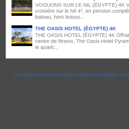
VOGUONS SUR LE NIL (ÉGYPTE) 4K Voya
croisière sur le Nil 4*, en pension complè
bateau, hors boisso...
THE OASIS HOTEL (ÉGYPTE) 4K
THE OASIS HOTEL (ÉGYPTE) 4K Offrant 
centre de fitness, The Oasis Hotel Pyram
le quarti...
DESTINATIONS
PHOTOS
VIDÉOS
LOISIRS
PARTENAIRES
A P