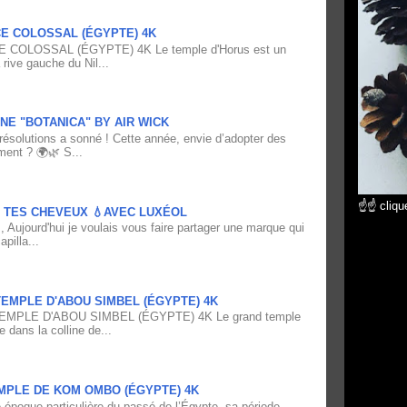
CE COLOSSAL (ÉGYPTE) 4K
 COLOSSAL (ÉGYPTE) 4K Le temple d'Horus est un
 rive gauche du Nil...
NE "BOTANICA" BY AIR WICK
résolutions a sonné ! Cette année, envie d’adopter des
ment ? 🌍🌿 S...
☝☝ clique
À TES CHEVEUX 💧AVEC LUXÉOL
 Aujourd'hui je voulais vous faire partager une marque qui
pilla...
EMPLE D'ABOU SIMBEL (ÉGYPTE) 4K
PLE D'ABOU SIMBEL (ÉGYPTE) 4K Le grand temple
e dans la colline de...
MPLE DE KOM OMBO (ÉGYPTE) 4K
époque particulière du passé de l’Égypte, sa période