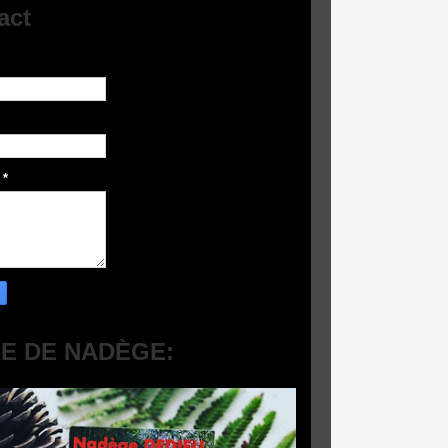
act
e
*
RE DE NADÈGE: