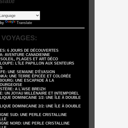
slate
 by
Translate
 VOYAGES:
RES: 6 JOURS DE DÉCOUVERTES
DA: AVENTURE CANADIENNE
: SOLEIL, PLAGES ET ART DÉCO
LOUPE: L'ÎLE PAPILLON AUX SENTEURS
S
IFE: UNE SEMAINE D'ÉVASION
ANKA: UNE TERRE ÉPICÉE ET COLORÉE
SBOURG: UNE ESCAPADE À LA
OURGEOISE
NISTÈRE: A L'AISE BREIZH
E: UN JOYAU MILLÉNAIRE ET INTEMPOREL
LIQUE DOMINICAINE 1/2: UNE ÎLE À DOUBLE
LIQUE DOMINICAINE 2/2: UNE ÎLE À DOUBLE
IGNE SUD: UNE PERLE CRISTALLINE
LLE
IGNE NORD: UNE PERLE CRISTALLINE
LLE