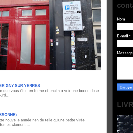
cont
Nom
E-mail
*
Messag
ERIGNY-SUR-YERRES
re que vous êtes en forme et enclin à voir une bonne dose
urd...
LIV
ESSONNE)
e nouvelle année rien de telle qu'une petite virée
 temps clément ...