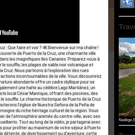
Trav
z : Que faire et voir ? 4K Bienvenue sur ma chaîne !
ouverte de Puerto de la Cruz, une charmante ville
, dans les magnifiques îles Canaries. Préparez-vous à
le souffle, les plages de sable noir volcanique et
a Cruz. Nous partirons à l'exploration des rues
actions incontournables de la ville. Vous découvrirez
a nature abondante offre un cadre idyllique pour se
galement une halte au célèbre Lago Martiánez, un
ste local César Manrique, offrant des piscines, des
le souffle. Le charme historique de Puerto de la Cruz
siterons l'église de Nuestra Señora de la Peña de
igne du riche héritage culturel de la région. Vous
er de l'atmosphère animée du centre-ville, avec ses
Nadège,B
illants. Tout au long de la vidéo, je partagerai avec
pour profiter au maximum de votre séjour à Puerto
de détente, de divertissement ou d'aventure, cette