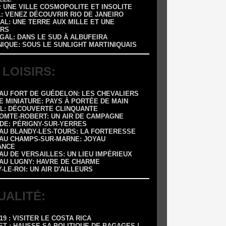
 : UNE VILLE COSMOPOLITE ET INSOLITE
L: VENEZ DÉCOUVRIR RIO DE JANEIRO
AL: UNE TERRE AUX MILLE ET UNE
RS
GAL: DANS LE SUD À ALBUFEIRA
NIQUE: SOUS LE SUNLIGHT MARTINIQUAIS
 LOISIRS:
EAU FORT DE GUÉDELON: LES CHEVALIERS
E MINIATURE: PAYS À PORTÉE DE MAIN
OL: DÉCOUVERTE CLINQUANTE
COMTE-ROBERT: UN AIR DE CAMPAGNE
ADE: PÉRIGNY-SUR-YERRES
EAU BLANDY-LES-TOURS: LA FORTERESSE
EAU CHAMPS-SUR-MARNE: JOYAU
ANCE
AU DE VERSAILLES: UN LIEU IMPÉRIEUX
EAU LUGNY: HAVRE DE CHARME
Y-LE-ROI: UN AIR D'AILLEURS
UALITÉ:
-19 : VISITER LE COSTA RICA
ET : HAUSSE SA POLITIQUE DE BAGAGES !