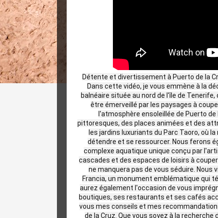
Détente et divertissement à Puerto de la Cru
Dans cette vidéo, je vous emmène à la déc
balnéaire située au nord de l'île de Tenerife
être émerveillé par les paysages à couper 
l'atmosphère ensoleillée de Puerto de l
pittoresques, des places animées et des attr
les jardins luxuriants du Parc Taoro, où l
détendre et se ressourcer. Nous ferons é
complexe aquatique unique conçu par l'arti
cascades et des espaces de loisirs à couper 
ne manquera pas de vous séduire. Nous vi
Francia, un monument emblématique qui témo
aurez également l'occasion de vous imprégn
boutiques, ses restaurants et ses cafés accue
vous mes conseils et mes recommandations 
de la Cruz. Que vous soyez à la recherche 