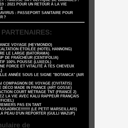
-19 : 2021 POUR UN RETOUR À LA VIE
LE
NAVIRUS : PASSEPORT SANITAIRE POUR
R ?
 PARTENAIRES:
RANCE VOYAGE (HEYMONDO)
XALTATION ÉTOILÉE (HOTEL HANNONG)
DRE LE LARGE (BATORAMA)
UP DE FRAÎCHEUR (CENTIFOLIA)
TIF 100% POUSSE (LUXEOL)
NE FORCE ET VITALITÉ À TES CHEVEUX
)
LLE ANNÉE SOUS LE SIGNE "BOTANICA" (AIR
AI COMPAGNON DE VOYAGE (CIVITATIS)
E DÉCO MADE IN FRANCE (ART GOSSE)
 1 ACTION COURT MÉTRAGE TNT (FRANCE 2)
EZ LA VIE AVEC KALU RAPPEUR FRANÇAIS
FFICIEL)
REMIERS PAS EN TANT
SSADRICE!!!!!!!! (LE PETIT MARSEILLAIS)
LA PEAU D'UN REPORTER (GULLI WAZUP)
ulaire de