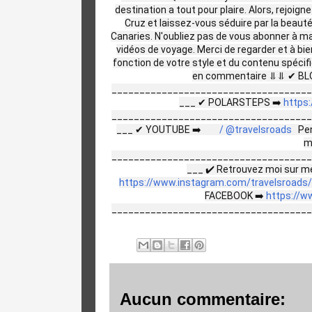
destination a tout pour plaire. Alors, rejoi
Cruz et laissez-vous séduire par la beauté
Canaries. N'oubliez pas de vous abonner à 
vidéos de voyage. Merci de regarder et à bie
fonction de votre style et du contenu spécifi
en commentaire ⥥⥥ ✔ BL
____________________________________
___ ✔ POLARSTEPS ➡️
https
____________________________________
___ ✔ YOUTUBE ➡️
/ @travelsroads
Pen
m
____________________________________
___ ✔ Retrouvez moi sur me
https://www.instagram.com/travelsroads/
FACEBOOK ➡️
https://w
____________________________________
Aucun commentaire: