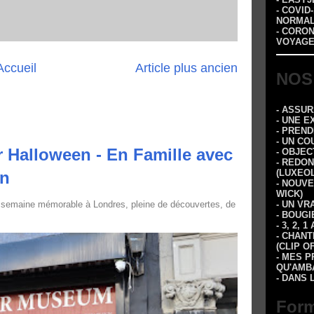
- COVID
NORMA
- CORO
VOYAGE
Accueil
Article plus ancien
NOS
- ASSU
- UNE E
- PREN
- UN CO
 Halloween - En Famille avec
- OBJEC
- REDON
(LUXEOL
in
- NOUVE
WICK)
 semaine mémorable à Londres, pleine de découvertes, de
- UN VR
- BOUGI
- 3, 2,
- CHANT
(CLIP O
- MES P
QU'AMBA
- DANS 
Form