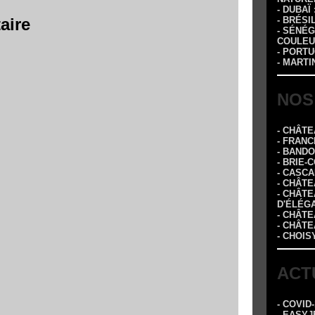
- DUBAÏ
aire
- BRÉSI
- SÉNÉG
COULEU
- PORTU
- MARTI
NOS
- CHÂT
- FRANC
- BAND
- BRIE-
- CASC
- CHÂT
- CHÂT
D'ÉLÉG
- CHÂTE
- CHÂT
- CHOIS
ACT
- COVID
- EASYJ