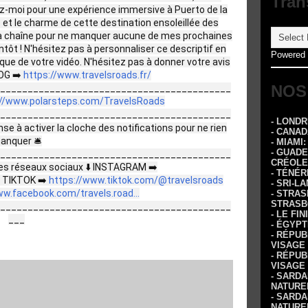
Tran
gnez-moi pour une expérience immersive à Puerto de la
 et le charme de cette destination ensoleillée des
ma chaîne pour ne manquer aucune de mes prochaines
ntôt ! N'hésitez pas à personnaliser ce descriptif en
Powered
que de votre vidéo. N'hésitez pas à donner votre avis
OG ➡️
https://www.travelsroads.fr/
NOS
__________________________________________
://www.polarsteps.com/TravelsRoads
__________________________________________
- LOND
se à activer la cloche des notifications pour ne rien
- CANA
anquer 🛎
- MIAMI
- GUADE
__________________________________________
CRÉOLE
s réseaux sociaux ⬇️ INSTAGRAM ➡️
- TÉNÉR
TIKTOK ➡️
https://www.tiktok.com/@travelsroads
- SRI-L
ww.facebook.com/travels.road...
- STRA
STRASB
__________________________________________
- LE FI
___
- ÉGYPT
- RÉPUB
VISAGE
- RÉPUB
VISAGE
- SARDA
NATURE
- SARDA
NATURE