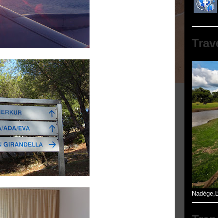
Trav
Nadège,B