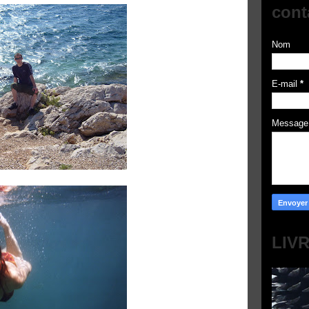
cont
Nom
E-mail
*
Messag
LIV