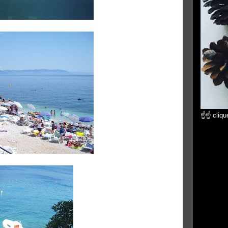
☝☝ clique