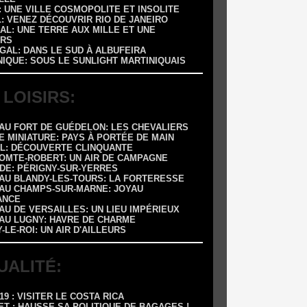
 : UNE VILLE COSMOPOLITE ET INSOLITE
L: VENEZ DÉCOUVRIR RIO DE JANEIRO
AL: UNE TERRE AUX MILLE ET UNE
RS
GAL: DANS LE SUD À ALBUFEIRA
NIQUE: SOUS LE SUNLIGHT MARTINIQUAIS
 LOISIRS:
EAU FORT DE GUÉDELON: LES CHEVALIERS
E MINIATURE: PAYS À PORTÉE DE MAIN
OL: DÉCOUVERTE CLINQUANTE
COMTE-ROBERT: UN AIR DE CAMPAGNE
ADE: PÉRIGNY-SUR-YERRES
EAU BLANDY-LES-TOURS: LA FORTERESSE
EAU CHAMPS-SUR-MARNE: JOYAU
ANCE
AU DE VERSAILLES: UN LIEU IMPÉRIEUX
EAU LUGNY: HAVRE DE CHARME
Y-LE-ROI: UN AIR D'AILLEURS
UALITÉ:
-19 : VISITER LE COSTA RICA
ET : HAUSSE SA POLITIQUE DE BAGAGES !