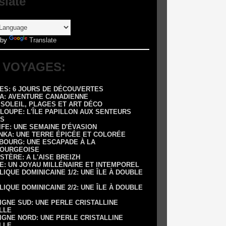
slate
 by
Translate
 VOYAGES:
RES: 6 JOURS DE DÉCOUVERTES
DA: AVENTURE CANADIENNE
: SOLEIL, PLAGES ET ART DÉCO
LOUPE: L'ÎLE PAPILLON AUX SENTEURS
S
IFE: UNE SEMAINE D'ÉVASION
ANKA: UNE TERRE ÉPICÉE ET COLORÉE
SBOURG: UNE ESCAPADE À LA
OURGEOISE
NISTÈRE: A L'AISE BREIZH
E: UN JOYAU MILLÉNAIRE ET INTEMPOREL
LIQUE DOMINICAINE 1/2: UNE ÎLE À DOUBLE
LIQUE DOMINICAINE 2/2: UNE ÎLE À DOUBLE
IGNE SUD: UNE PERLE CRISTALLINE
LLE
IGNE NORD: UNE PERLE CRISTALLINE
LLE