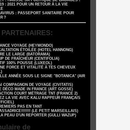
-19 : 2021 POUR UN RETOUR À LA VIE
LE
NAVIRUS : PASSEPORT SANITAIRE POUR
R ?
 PARTENAIRES:
RANCE VOYAGE (HEYMONDO)
XALTATION ÉTOILÉE (HOTEL HANNONG)
DRE LE LARGE (BATORAMA)
UP DE FRAÎCHEUR (CENTIFOLIA)
TIF 100% POUSSE (LUXEOL)
NE FORCE ET VITALITÉ À TES CHEVEUX
)
LLE ANNÉE SOUS LE SIGNE "BOTANICA" (AIR
AI COMPAGNON DE VOYAGE (CIVITATIS)
E DÉCO MADE IN FRANCE (ART GOSSE)
 1 ACTION COURT MÉTRAGE TNT (FRANCE 2)
EZ LA VIE AVEC KALU RAPPEUR FRANÇAIS
FFICIEL)
REMIERS PAS EN TANT
SSADRICE!!!!!!!! (LE PETIT MARSEILLAIS)
LA PEAU D'UN REPORTER (GULLI WAZUP)
ulaire de