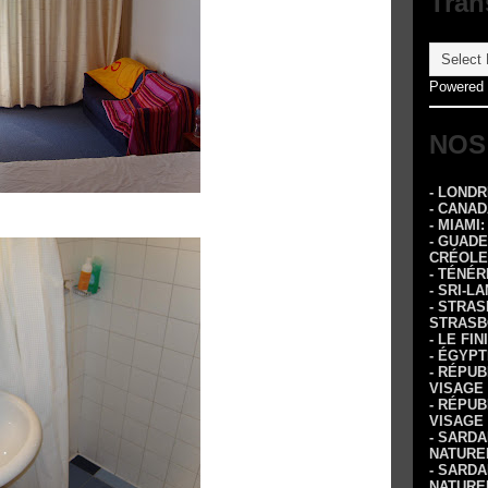
Tran
Powered
NOS
- LOND
- CANA
- MIAMI
- GUADE
CRÉOLE
- TÉNÉR
- SRI-L
- STRA
STRASB
- LE FI
- ÉGYPT
- RÉPUB
VISAGE
- RÉPUB
VISAGE
- SARDA
NATURE
- SARDA
NATURE