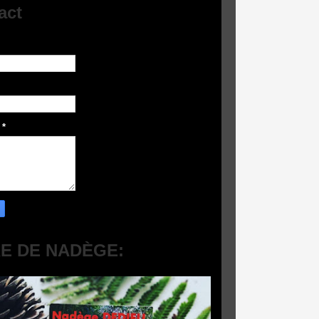
act
e
*
RE DE NADÈGE: