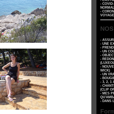
- COVID
NORMA
- CORO
VOYAGE
NOS
- ASSU
- UNE E
- PREN
- UN CO
- OBJEC
- REDON
(LUXEOL
- NOUVE
WICK)
- UN VR
- BOUGI
- 3, 2,
- CHANT
(CLIP O
- MES P
QU'AMBA
- DANS 
Form