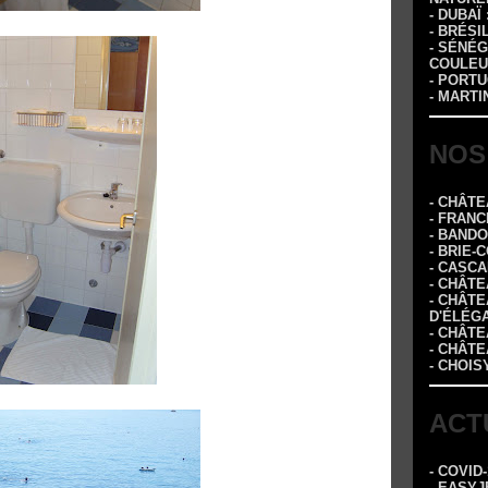
- DUBAÏ
- BRÉSI
- SÉNÉG
COULEU
- PORTU
- MARTI
NOS
- CHÂT
- FRANC
- BAND
- BRIE-
- CASC
- CHÂT
- CHÂT
D'ÉLÉG
- CHÂTE
- CHÂT
- CHOIS
ACT
- COVID
- EASYJ