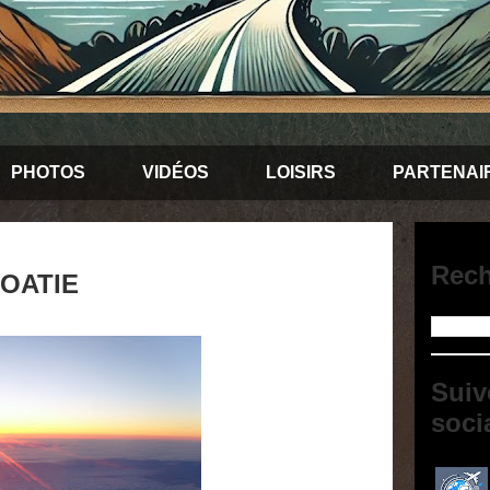
PHOTOS
VIDÉOS
LOISIRS
PARTENAI
Rech
OATIE
Suiv
soci