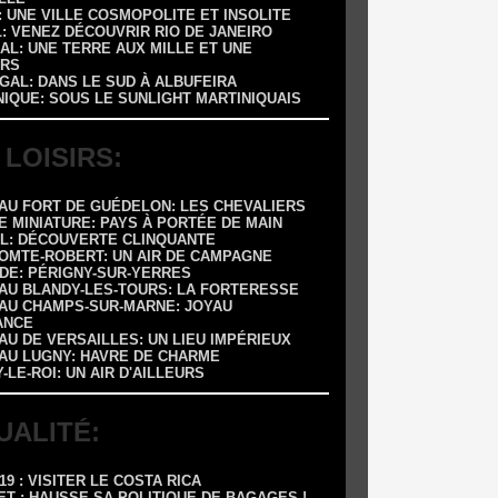
 : UNE VILLE COSMOPOLITE ET INSOLITE
L: VENEZ DÉCOUVRIR RIO DE JANEIRO
AL: UNE TERRE AUX MILLE ET UNE
RS
GAL: DANS LE SUD À ALBUFEIRA
NIQUE: SOUS LE SUNLIGHT MARTINIQUAIS
 LOISIRS:
EAU FORT DE GUÉDELON: LES CHEVALIERS
E MINIATURE: PAYS À PORTÉE DE MAIN
OL: DÉCOUVERTE CLINQUANTE
COMTE-ROBERT: UN AIR DE CAMPAGNE
ADE: PÉRIGNY-SUR-YERRES
EAU BLANDY-LES-TOURS: LA FORTERESSE
EAU CHAMPS-SUR-MARNE: JOYAU
ANCE
AU DE VERSAILLES: UN LIEU IMPÉRIEUX
EAU LUGNY: HAVRE DE CHARME
Y-LE-ROI: UN AIR D'AILLEURS
UALITÉ:
-19 : VISITER LE COSTA RICA
ET : HAUSSE SA POLITIQUE DE BAGAGES !