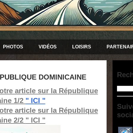
PHOTOS
VIDÉOS
LOISIRS
PARTENAI
Rech
PUBLIQUE DOMINICAINE
tre article sur la République
ine 1/2
" ICI "
Suiv
tre article sur la République
soci
ine 2/2
" ICI "