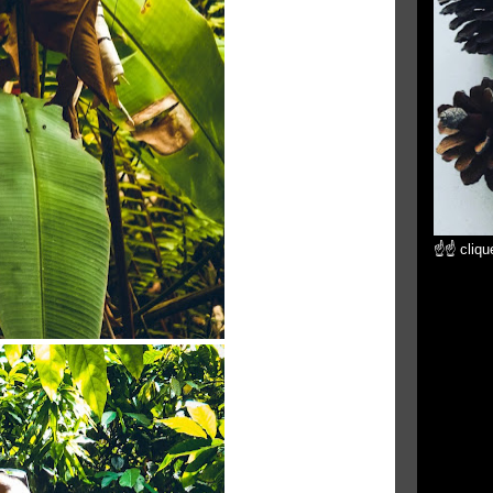
☝☝ clique