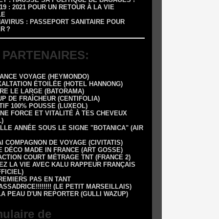
-19 : 2021 POUR UN RETOUR À LA VIE
LE
NAVIRUS : PASSEPORT SANITAIRE POUR
R ?
 PARTENAIRES:
RANCE VOYAGE (HEYMONDO)
XALTATION ÉTOILÉE (HOTEL HANNONG)
DRE LE LARGE (BATORAMA)
UP DE FRAÎCHEUR (CENTIFOLIA)
TIF 100% POUSSE (LUXEOL)
NE FORCE ET VITALITÉ À TES CHEVEUX
)
LLE ANNÉE SOUS LE SIGNE "BOTANICA" (AIR
AI COMPAGNON DE VOYAGE (CIVITATIS)
E DÉCO MADE IN FRANCE (ART GOSSE)
 1 ACTION COURT MÉTRAGE TNT (FRANCE 2)
EZ LA VIE AVEC KALU RAPPEUR FRANÇAIS
FFICIEL)
REMIERS PAS EN TANT
SSADRICE!!!!!!!! (LE PETIT MARSEILLAIS)
LA PEAU D'UN REPORTER (GULLI WAZUP)
ulaire de