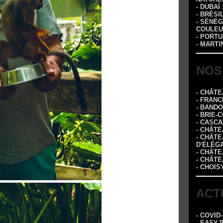
- DUBAÏ
- BRÉSI
- SÉNÉG
COULEU
- PORTU
- MARTI
NOS
- CHÂT
- FRANC
- BAND
- BRIE-
- CASC
- CHÂT
- CHÂT
D'ÉLÉG
- CHÂTE
- CHÂT
- CHOIS
ACT
- COVID
- EASYJ