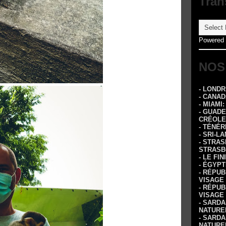
Tran
Powered
NOS
- LOND
- CANA
- MIAMI
- GUADE
CRÉOLE
- TÉNÉR
- SRI-L
- STRA
STRASB
- LE FI
- ÉGYPT
- RÉPUB
VISAGE
- RÉPUB
VISAGE
- SARDA
NATURE
- SARDA
NATURE