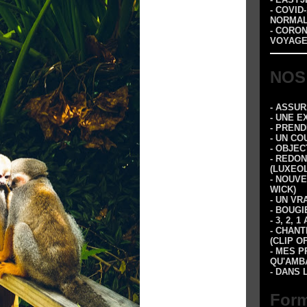
- COVID
NORMA
- CORO
VOYAGE
NOS
- ASSU
- UNE E
- PREN
- UN CO
- OBJEC
- REDON
(LUXEOL
- NOUVE
WICK)
- UN VR
- BOUGI
- 3, 2,
- CHANT
(CLIP O
- MES P
QU'AMBA
- DANS 
Form