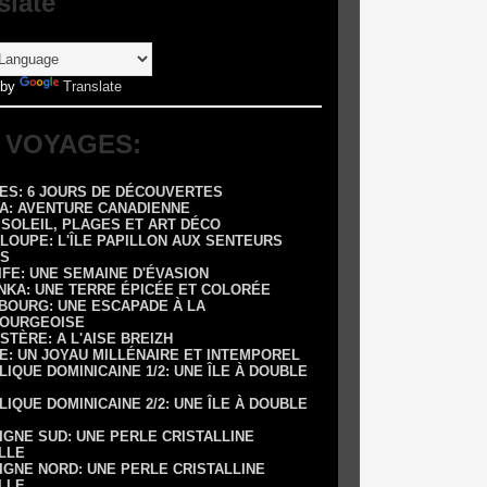
slate
 by
Translate
 VOYAGES:
RES: 6 JOURS DE DÉCOUVERTES
DA: AVENTURE CANADIENNE
: SOLEIL, PLAGES ET ART DÉCO
LOUPE: L'ÎLE PAPILLON AUX SENTEURS
S
IFE: UNE SEMAINE D'ÉVASION
ANKA: UNE TERRE ÉPICÉE ET COLORÉE
SBOURG: UNE ESCAPADE À LA
OURGEOISE
NISTÈRE: A L'AISE BREIZH
E: UN JOYAU MILLÉNAIRE ET INTEMPOREL
LIQUE DOMINICAINE 1/2: UNE ÎLE À DOUBLE
LIQUE DOMINICAINE 2/2: UNE ÎLE À DOUBLE
IGNE SUD: UNE PERLE CRISTALLINE
LLE
IGNE NORD: UNE PERLE CRISTALLINE
LLE