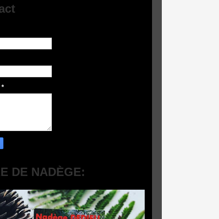
act
e
*
RE DE NADÈGE: