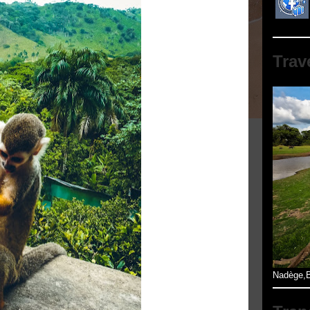
Trav
Nadège,B