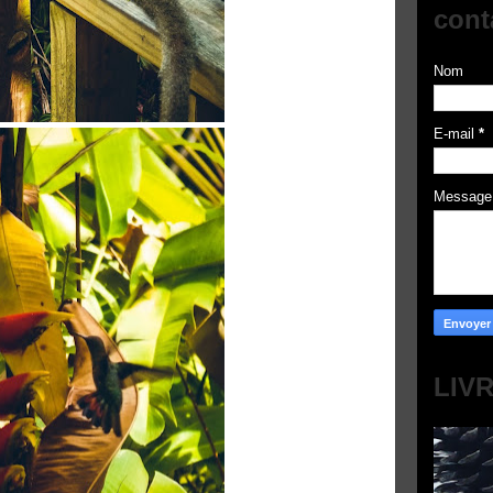
cont
Nom
E-mail
*
Messag
LIV