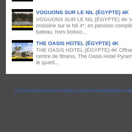
VOGUONS SUR LE NIL (ÉGYPTE) 4K
VOGUONS SUR LE NIL (ÉGYPTE) 4K Voya
croisière sur le Nil 4*, en pension complè
bateau, hors boisso...
THE OASIS HOTEL (ÉGYPTE) 4K
THE OASIS HOTEL (ÉGYPTE) 4K Offrant 
centre de fitness, The Oasis Hotel Pyram
le quarti...
DESTINATIONS
PHOTOS
VIDÉOS
LOISIRS
PARTENAIRES
A P