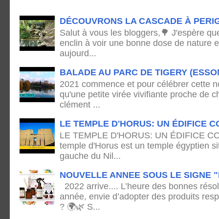
DÉCOUVRONS LA CASCADE À PERI
Salut à vous les bloggers,🌳 J'espère qu
enclin à voir une bonne dose de nature e
aujourd...
BALADE AU PARC DE TIGERY (ESSO
2021 commence et pour célébrer cette no
qu'une petite virée vivifiante proche de
clément ...
LE TEMPLE D'HORUS: UN ÉDIFICE C
LE TEMPLE D'HORUS: UN ÉDIFICE C
temple d'Horus est un temple égyptien sit
gauche du Nil...
NOUVELLE ANNEE SOUS LE SIGNE "
2022 arrive.... L’heure des bonnes résol
année, envie d’adopter des produits res
? 🌍🌿 S...