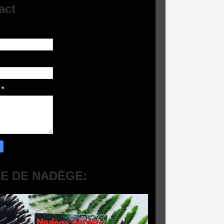
act
e
*
RE DE NADÈGE: