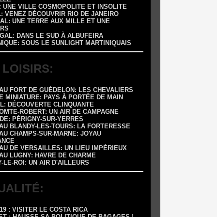
 : UNE VILLE COSMOPOLITE ET INSOLITE
L: VENEZ DÉCOUVRIR RIO DE JANEIRO
AL: UNE TERRE AUX MILLE ET UNE
RS
GAL: DANS LE SUD À ALBUFEIRA
NIQUE: SOUS LE SUNLIGHT MARTINIQUAIS
 LOISIRS:
EAU FORT DE GUÉDELON: LES CHEVALIERS
E MINIATURE: PAYS À PORTÉE DE MAIN
OL: DÉCOUVERTE CLINQUANTE
COMTE-ROBERT: UN AIR DE CAMPAGNE
ADE: PÉRIGNY-SUR-YERRES
EAU BLANDY-LES-TOURS: LA FORTERESSE
EAU CHAMPS-SUR-MARNE: JOYAU
ANCE
AU DE VERSAILLES: UN LIEU IMPÉRIEUX
EAU LUGNY: HAVRE DE CHARME
Y-LE-ROI: UN AIR D'AILLEURS
UALITÉ:
-19 : VISITER LE COSTA RICA
ET : HAUSSE SA POLITIQUE DE BAGAGES !