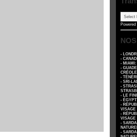
Tran
Powered
NOS
- LOND
- CANA
- MIAMI
- GUADE
CRÉOLE
- TÉNÉR
- SRI-L
- STRA
STRASB
- LE FI
- ÉGYPT
- RÉPUB
VISAGE
- RÉPUB
VISAGE
- SARDA
NATURE
- SARDA
NATURE