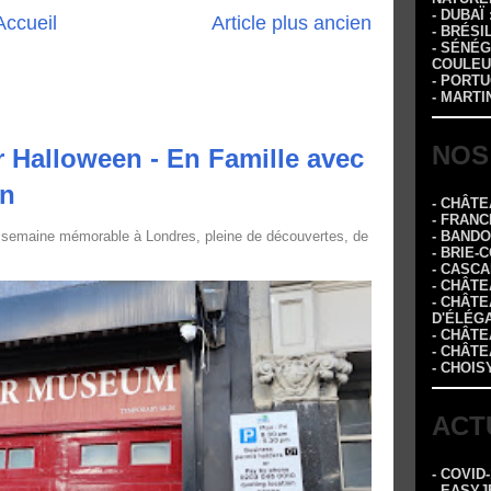
- DUBAÏ
Accueil
Article plus ancien
- BRÉSI
- SÉNÉG
COULEU
- PORTU
- MARTI
NOS
 Halloween - En Famille avec
in
- CHÂT
- FRANC
- BAND
 semaine mémorable à Londres, pleine de découvertes, de
- BRIE-
- CASC
- CHÂT
- CHÂT
D'ÉLÉG
- CHÂTE
- CHÂT
- CHOIS
ACT
- COVID
- EASYJ