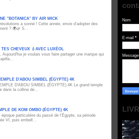
cont
NE "BOTANICA" BY AIR WICK
Nom
résolutions a sonné ! Cette année, envie d’adopter des
ment ? 🌍🌿 S...
E-mail
*
À TES CHEVEUX 💧AVEC LUXÉOL
 Aujourd'hui je voulais vous faire partager une marque qui
Messag
pilla...
EMPLE D'ABOU SIMBEL (ÉGYPTE) 4K
PLE D'ABOU SIMBEL (ÉGYPTE) 4K Le grand temple
e dans la colline de...
LIV
MPLE DE KOM OMBO (ÉGYPTE) 4K
époque particulière du passé de l’Égypte, sa période
ée VI, puis embell...