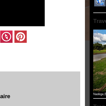
Trav
Nadège,B
aire