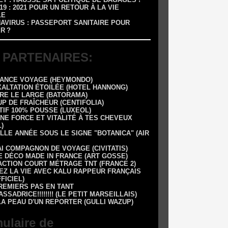
-19 : 2021 POUR UN RETOUR À LA VIE
LE
NAVIRUS : PASSEPORT SANITAIRE POUR
R ?
 PARTENAIRES:
RANCE VOYAGE (HEYMONDO)
XALTATION ÉTOILÉE (HOTEL HANNONG)
DRE LE LARGE (BATORAMA)
UP DE FRAÎCHEUR (CENTIFOLIA)
TIF 100% POUSSE (LUXEOL)
NE FORCE ET VITALITÉ À TES CHEVEUX
)
LLE ANNÉE SOUS LE SIGNE "BOTANICA" (AIR
AI COMPAGNON DE VOYAGE (CIVITATIS)
E DÉCO MADE IN FRANCE (ART GOSSE)
 1 ACTION COURT MÉTRAGE TNT (FRANCE 2)
EZ LA VIE AVEC KALU RAPPEUR FRANÇAIS
FFICIEL)
REMIERS PAS EN TANT
SSADRICE!!!!!!!! (LE PETIT MARSEILLAIS)
LA PEAU D'UN REPORTER (GULLI WAZUP)
ulaire de