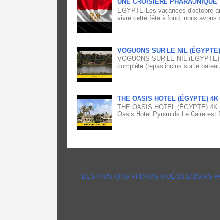
UNE CROISIERE PHARAONIQUE
EGYPTE Les vacances d'octobre arri
vivre cette fête à fond, nous avons 
VOGUONS SUR LE NIL (ÉGYPTE)
VOGUONS SUR LE NIL (ÉGYPTE) 4K Vo
complète (repas inclus sur le bateau
THE OASIS HOTEL (ÉGYPTE) 4K
THE OASIS HOTEL (ÉGYPTE) 4K Offra
Oasis Hotel Pyramids Le Caire est fi
DESTINATIONS
PHOTOS
VIDÉOS
LOISIRS
P