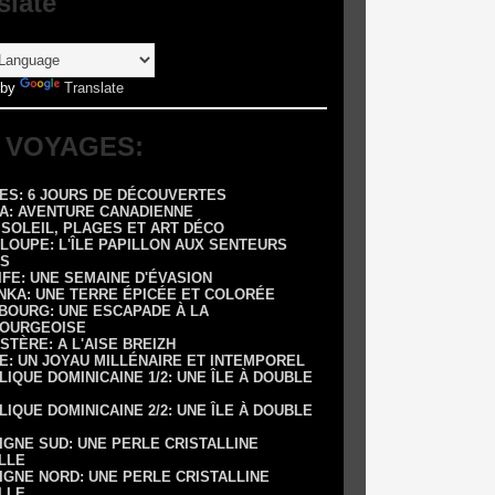
slate
 by
Translate
 VOYAGES:
RES: 6 JOURS DE DÉCOUVERTES
DA: AVENTURE CANADIENNE
: SOLEIL, PLAGES ET ART DÉCO
LOUPE: L'ÎLE PAPILLON AUX SENTEURS
S
IFE: UNE SEMAINE D'ÉVASION
ANKA: UNE TERRE ÉPICÉE ET COLORÉE
SBOURG: UNE ESCAPADE À LA
OURGEOISE
NISTÈRE: A L'AISE BREIZH
E: UN JOYAU MILLÉNAIRE ET INTEMPOREL
LIQUE DOMINICAINE 1/2: UNE ÎLE À DOUBLE
LIQUE DOMINICAINE 2/2: UNE ÎLE À DOUBLE
IGNE SUD: UNE PERLE CRISTALLINE
LLE
IGNE NORD: UNE PERLE CRISTALLINE
LLE