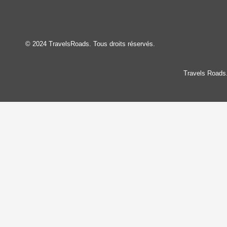
© 2024 TravelsRoads. Tous droits réservés.
Travels Roads