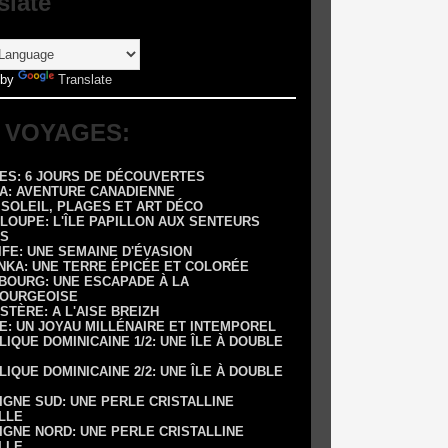
slate
 by
Translate
 VOYAGES:
RES: 6 JOURS DE DÉCOUVERTES
DA: AVENTURE CANADIENNE
: SOLEIL, PLAGES ET ART DÉCO
LOUPE: L'ÎLE PAPILLON AUX SENTEURS
S
IFE: UNE SEMAINE D'ÉVASION
ANKA: UNE TERRE ÉPICÉE ET COLORÉE
SBOURG: UNE ESCAPADE À LA
OURGEOISE
NISTÈRE: A L'AISE BREIZH
E: UN JOYAU MILLÉNAIRE ET INTEMPOREL
LIQUE DOMINICAINE 1/2: UNE ÎLE À DOUBLE
LIQUE DOMINICAINE 2/2: UNE ÎLE À DOUBLE
IGNE SUD: UNE PERLE CRISTALLINE
LLE
IGNE NORD: UNE PERLE CRISTALLINE
LLE