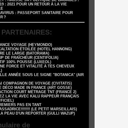
-19 : 2021 POUR UN RETOUR À LA VIE
LE
NAVIRUS : PASSEPORT SANITAIRE POUR
R ?
 PARTENAIRES:
RANCE VOYAGE (HEYMONDO)
XALTATION ÉTOILÉE (HOTEL HANNONG)
DRE LE LARGE (BATORAMA)
UP DE FRAÎCHEUR (CENTIFOLIA)
TIF 100% POUSSE (LUXEOL)
NE FORCE ET VITALITÉ À TES CHEVEUX
)
LLE ANNÉE SOUS LE SIGNE "BOTANICA" (AIR
AI COMPAGNON DE VOYAGE (CIVITATIS)
E DÉCO MADE IN FRANCE (ART GOSSE)
 1 ACTION COURT MÉTRAGE TNT (FRANCE 2)
EZ LA VIE AVEC KALU RAPPEUR FRANÇAIS
FFICIEL)
REMIERS PAS EN TANT
SSADRICE!!!!!!!! (LE PETIT MARSEILLAIS)
LA PEAU D'UN REPORTER (GULLI WAZUP)
ulaire de