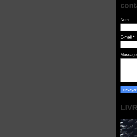
cont
Nom
E-mail
*
Messag
LIV