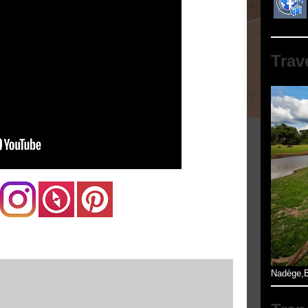
Trav
Nadège,B