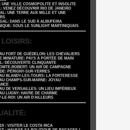
 : UNE VILLE COSMOPOLITE ET INSOLITE
L: VENEZ DÉCOUVRIR RIO DE JANEIRO
AL: UNE TERRE AUX MILLE ET UNE
RS
GAL: DANS LE SUD À ALBUFEIRA
NIQUE: SOUS LE SUNLIGHT MARTINIQUAIS
 LOISIRS:
EAU FORT DE GUÉDELON: LES CHEVALIERS
E MINIATURE: PAYS À PORTÉE DE MAIN
OL: DÉCOUVERTE CLINQUANTE
COMTE-ROBERT: UN AIR DE CAMPAGNE
ADE: PÉRIGNY-SUR-YERRES
EAU BLANDY-LES-TOURS: LA FORTERESSE
EAU CHAMPS-SUR-MARNE: JOYAU
ANCE
AU DE VERSAILLES: UN LIEU IMPÉRIEUX
EAU LUGNY: HAVRE DE CHARME
Y-LE-ROI: UN AIR D'AILLEURS
UALITÉ:
-19 : VISITER LE COSTA RICA
ET : HAUSSE SA POLITIQUE DE BAGAGES !