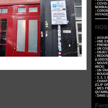
- COVID
NORMA
- CORO
VOYAGE
NOS
- ASSU
- UNE E
- PREN
- UN CO
- OBJEC
- REDON
(LUXEOL
- NOUVE
WICK)
- UN VR
- BOUGI
- 3, 2,
- CHANT
(CLIP O
- MES P
QU'AMBA
- DANS 
Form