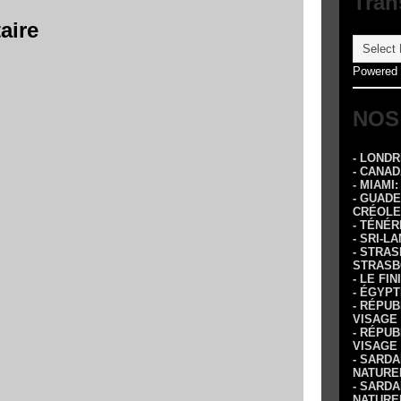
Tran
aire
Powered
NOS
- LOND
- CANA
- MIAMI
- GUADE
CRÉOLE
- TÉNÉR
- SRI-L
- STRA
STRASB
- LE FI
- ÉGYPT
- RÉPUB
VISAGE
- RÉPUB
VISAGE
- SARDA
NATURE
- SARDA
NATURE