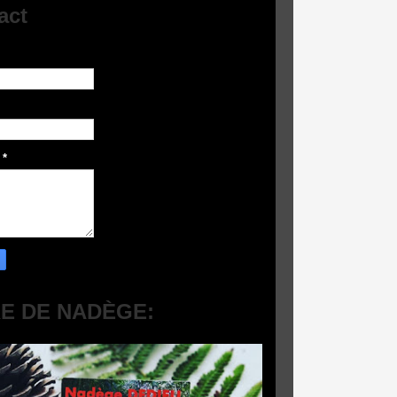
act
e
*
RE DE NADÈGE: