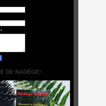
e
*
RE DE NADÈGE: