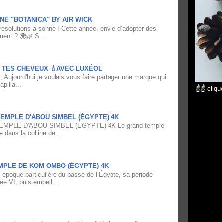
NE "BOTANICA" BY AIR WICK
résolutions a sonné ! Cette année, envie d’adopter des
ment ? 🌍🌿 S...
À TES CHEVEUX 💧AVEC LUXÉOL
 Aujourd'hui je voulais vous faire partager une marque qui
pilla...
☝☝ clique
EMPLE D'ABOU SIMBEL (ÉGYPTE) 4K
PLE D'ABOU SIMBEL (ÉGYPTE) 4K Le grand temple
e dans la colline de...
MPLE DE KOM OMBO (ÉGYPTE) 4K
époque particulière du passé de l’Égypte, sa période
ée VI, puis embell...