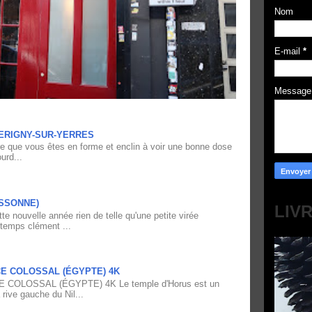
Nom
E-mail
*
Messag
ERIGNY-SUR-YERRES
re que vous êtes en forme et enclin à voir une bonne dose
urd...
ESSONNE)
LIV
e nouvelle année rien de telle qu'une petite virée
 temps clément ...
CE COLOSSAL (ÉGYPTE) 4K
 COLOSSAL (ÉGYPTE) 4K Le temple d'Horus est un
 rive gauche du Nil...