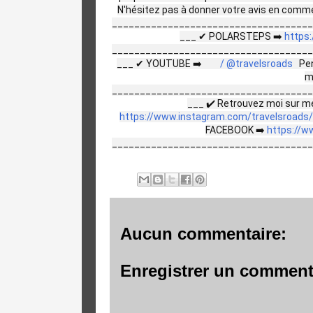
N'hésitez pas à donner votre avis en com
____________________________________
___ ✔ POLARSTEPS ➡️
https
____________________________________
___ ✔ YOUTUBE ➡️
/ @travelsroads
Pen
m
____________________________________
___ ✔ Retrouvez moi sur me
https://www.instagram.com/travelsroads/
FACEBOOK ➡️
https://w
____________________________________
Aucun commentaire:
Enregistrer un comment