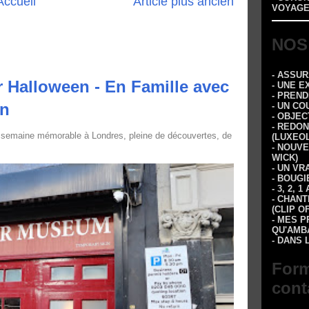
Accueil
Article plus ancien
VOYAGE
NOS
- ASSU
 Halloween - En Famille avec
- UNE E
- PREN
in
- UN CO
- OBJEC
- REDON
 semaine mémorable à Londres, pleine de découvertes, de
(LUXEOL
- NOUVE
WICK)
- UN VR
- BOUGI
- 3, 2,
- CHANT
(CLIP O
- MES P
QU'AMBA
- DANS 
Form
cont