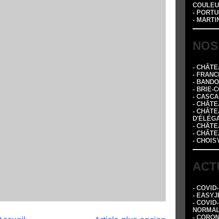
COULEU
- PORTU
- MARTI
NOS
- CHÂT
- FRANC
- BAND
- BRIE-
- CASC
- CHÂT
- CHÂT
D'ÉLÉG
- CHÂTE
- CHÂT
- CHOIS
ACT
- COVID
- EASYJ
- COVID
NORMA
- CORO