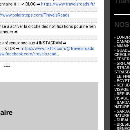
Tran
mentaire ⥥⥥ ✔ BLOG ➡️
https://www.travelsroads.fr/
__________________________________________
://www.polarsteps.com/TravelsRoads
__________________________________________
NOS
se à activer la cloche des notifications pour ne rien
anquer 🛎
__________________________________________
- LOND
- CANA
s réseaux sociaux ⬇️ INSTAGRAM ➡️
- MIAMI
TIKTOK ➡️
https://www.tiktok.com/@travelsroads
- GUADE
ww.facebook.com/travels.road...
CRÉOLE
- TÉNÉR
__________________________________________
- SRI-L
___
- STRA
STRASB
- LE FI
- ÉGYPT
- RÉPUB
VISAGE
- RÉPUB
VISAGE
- SARDA
NATURE
aire
- SARDA
NATURE
- DUBAÏ
- BRÉSI
- SÉNÉG