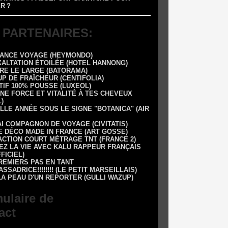
R ?
 PARTENAIRES:
RANCE VOYAGE (HEYMONDO)
XALTATION ÉTOILÉE (HOTEL HANNONG)
DRE LE LARGE (BATORAMA)
UP DE FRAÎCHEUR (CENTIFOLIA)
TIF 100% POUSSE (LUXEOL)
NE FORCE ET VITALITÉ À TES CHEVEUX
)
LLE ANNÉE SOUS LE SIGNE "BOTANICA" (AIR
AI COMPAGNON DE VOYAGE (CIVITATIS)
E DÉCO MADE IN FRANCE (ART GOSSE)
 1 ACTION COURT MÉTRAGE TNT (FRANCE 2)
EZ LA VIE AVEC KALU RAPPEUR FRANÇAIS
FFICIEL)
REMIERS PAS EN TANT
SSADRICE!!!!!!!! (LE PETIT MARSEILLAIS)
LA PEAU D'UN REPORTER (GULLI WAZUP)
ulaire de
act