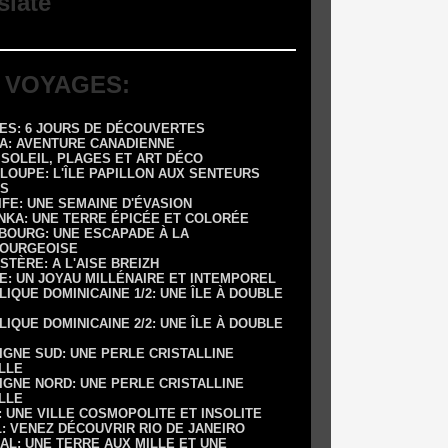
slate
 VOYAGES:
RES: 6 JOURS DE DÉCOUVERTES
DA: AVENTURE CANADIENNE
: SOLEIL, PLAGES ET ART DÉCO
LOUPE: L'ÎLE PAPILLON AUX SENTEURS
S
IFE: UNE SEMAINE D'ÉVASION
ANKA: UNE TERRE ÉPICÉE ET COLORÉE
SBOURG: UNE ESCAPADE À LA
OURGEOISE
NISTÈRE: A L'AISE BREIZH
E: UN JOYAU MILLÉNAIRE ET INTEMPOREL
LIQUE DOMINICAINE 1/2: UNE ÎLE À DOUBLE
LIQUE DOMINICAINE 2/2: UNE ÎLE À DOUBLE
IGNE SUD: UNE PERLE CRISTALLINE
LLE
IGNE NORD: UNE PERLE CRISTALLINE
LLE
 : UNE VILLE COSMOPOLITE ET INSOLITE
L: VENEZ DÉCOUVRIR RIO DE JANEIRO
AL: UNE TERRE AUX MILLE ET UNE