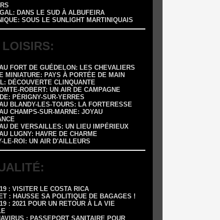
RS
GAL: DANS LE SUD À ALBUFEIRA
NIQUE: SOUS LE SUNLIGHT MARTINIQUAIS
 LOISIRS:
EAU FORT DE GUÉDELON: LES CHEVALIERS
E MINIATURE: PAYS À PORTÉE DE MAIN
OL: DÉCOUVERTE CLINQUANTE
COMTE-ROBERT: UN AIR DE CAMPAGNE
ADE: PÉRIGNY-SUR-YERRES
EAU BLANDY-LES-TOURS: LA FORTERESSE
EAU CHAMPS-SUR-MARNE: JOYAU
ANCE
AU DE VERSAILLES: UN LIEU IMPÉRIEUX
EAU LUGNY: HAVRE DE CHARME
Y-LE-ROI: UN AIR D'AILLEURS
UALITÉ:
-19 : VISITER LE COSTA RICA
ET : HAUSSE SA POLITIQUE DE BAGAGES !
-19 : 2021 POUR UN RETOUR À LA VIE
LE
NAVIRUS : PASSEPORT SANITAIRE POUR