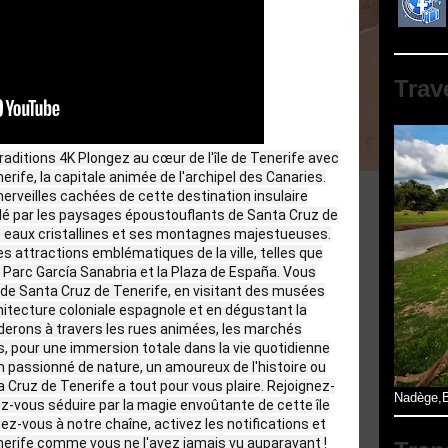
Trav
raditions 4K Plongez au cœur de l'île de Tenerife avec
rife, la capitale animée de l'archipel des Canaries.
erveilles cachées de cette destination insulaire
llé par les paysages époustouflants de Santa Cruz de
es eaux cristallines et ses montagnes majestueuses.
attractions emblématiques de la ville, telles que
 Parc García Sanabria et la Plaza de España. Vous
 de Santa Cruz de Tenerife, en visitant des musées
hitecture coloniale espagnole et en dégustant la
iderons à travers les rues animées, les marchés
s, pour une immersion totale dans la vie quotidienne
n passionné de nature, un amoureux de l'histoire ou
Cruz de Tenerife a tout pour vous plaire. Rejoignez-
Nadège,B
ez-vous séduire par la magie envoûtante de cette île
z-vous à notre chaîne, activez les notifications et
nerife comme vous ne l'avez jamais vu auparavant !