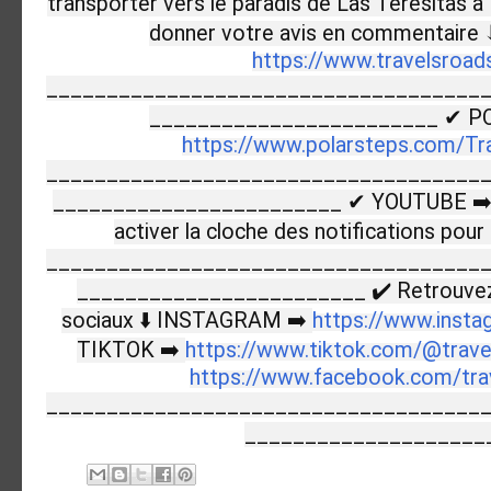
transporter vers le paradis de Las Teresitas à 
donner votre avis en commentaire
https://www.travelsroads
____________________________________
________________________ ✔ P
https://www.polarsteps.com/Tr
____________________________________
________________________ ✔ YOUTUBE ➡
activer la cloche des notifications pour
____________________________________
________________________ ✔ Retrouvez 
sociaux ⬇️ INSTAGRAM ➡️
https://www.insta
TIKTOK ➡️
https://www.tiktok.com/@trave
https://www.facebook.com/trave
____________________________________
____________________