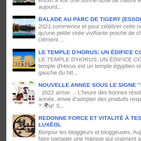
enclin à voir une bonne dose de nature e
aujourd...
BALADE AU PARC DE TIGERY (ESSO
2021 commence et pour célébrer cette no
qu'une petite virée vivifiante proche de
clément ...
LE TEMPLE D'HORUS: UN ÉDIFICE C
LE TEMPLE D'HORUS: UN ÉDIFICE C
temple d'Horus est un temple égyptien sit
gauche du Nil...
NOUVELLE ANNEE SOUS LE SIGNE "
2022 arrive.... L’heure des bonnes résol
année, envie d’adopter des produits res
? 🌍🌿 S...
REDONNE FORCE ET VITALITÉ À TE
LUXÉOL
Bonjour les bloggeurs et bloggeuses, Auj
faire partager une marque qui vraiment 